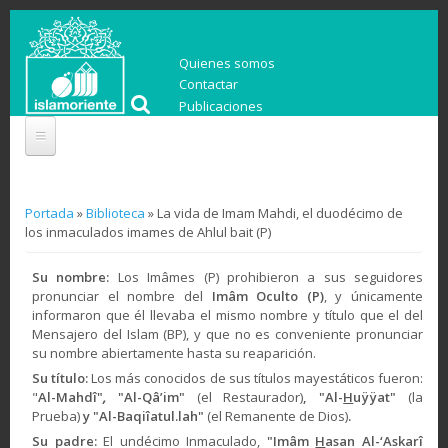
Quienes somos
Contactar
Publicaciones
You are here
Portada
»
Biblioteca
» La vida de Imam Mahdi, el duodécimo de
los inmaculados imames de Ahlul bait (P)
Su nombre:
Los Imâmes (P) prohibieron a sus seguidores
pronunciar el nombre del
Imâm Oculto (P)
, y únicamente
informaron que él llevaba el mismo nombre y título que el del
Mensajero del Islam (BP), y que no es conveniente pronunciar
su nombre abiertamente hasta su reaparición.
Su título:
Los más conocidos de sus títulos mayestáticos fueron:
"
Al-Mahdî"
,
"Al-Qâ’im"
(el Restaurador)
, "Al-
H
uÿÿat"
(la
Prueba)
y "Al-Baqiîatul.lah"
(el Remanente de Dios)
.
Su padre:
El undécimo Inmaculado,
"Imâm
H
asan Al-
‘Askarî