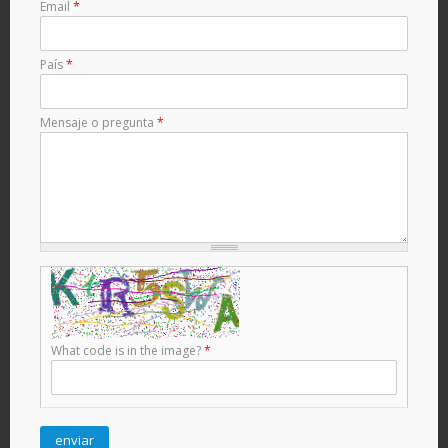
Email
*
País
*
Mensaje o pregunta
*
What code is in the image?
*