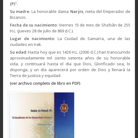
(P)".
Su madre
: La honorable dama
Narÿis
, nieta del Emperador de
Bizancio.
Fecha de su nacimiento:
Viernes 15 de mes de Sha‘bân de 255
H.L. (jueves 28 de julio de 869 d.C.).
Lugar de nacimiento:
La Ciudad de Samarra, una de las
ciudades en Irak.
Su edad:
Hasta hoy que es 1426 H.L. (2006 d.C.) han transcurrido
aproximadamente mil ciento setenta años de su honorable
vida, y continuará hasta el día que Dios, Glorificado sea, lo
disponga, y un día aparecerá por orden de Dios y llenará la
Tierra de justicia y equidad.
(ver archivo completo de libro en PDF)