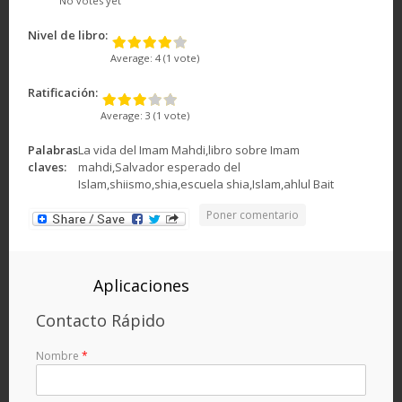
No votes yet
Nivel de libro:
Average:
4
(
1
vote)
Ratificación:
Average:
3
(
1
vote)
Palabras
La vida del Imam Mahdi,libro sobre Imam
claves:
mahdi,Salvador esperado del
Islam,shiismo,shia,escuela shia,Islam,ahlul Bait
Poner comentario
Aplicaciones
Contacto Rápido
Nombre
*