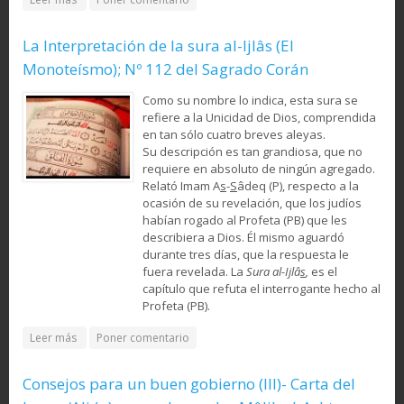
del Profeta del Islam; La gran prueba para los musulmanes
La Interpretación de la sura al-Ijlâs (El
Monoteísmo); Nº 112 del Sagrado Corán
Como su nombre lo indica, esta sura se
refiere a la Unicidad de Dios, comprendida
en tan sólo cuatro breves aleyas.
Su descripción es tan grandiosa, que no
requiere en absoluto de ningún agregado.
Relató Imam A
s
-
S
âdeq (P), respecto a la
ocasión de su revelación, que los judíos
habían rogado al Profeta (PB) que les
describiera a Dios. Él mismo aguardó
durante tres días, que la respuesta le
fuera revelada. La
Sura al-Ijlâ
s
,
es el
capítulo que refuta el interrogante hecho al
Profeta (PB).
about La Interpretación de la sura al-Ijlâs (El Monoteísmo);
Leer más
Poner comentario
Nº 112 del Sagrado Corán
Consejos para un buen gobierno (III)- Carta del