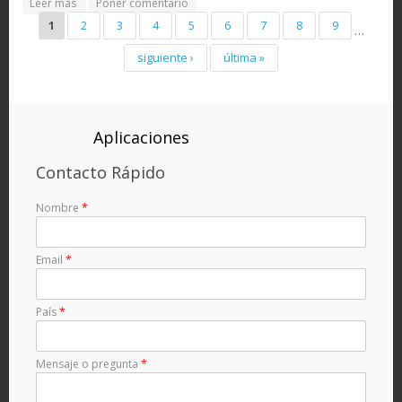
about ¿Dónde está Dios? (debate libre en el Islam)
Leer más
Poner comentario
Pages
1
2
3
4
5
6
7
8
9
…
siguiente ›
última »
Aplicaciones
Contacto Rápido
Nombre
*
Email
*
País
*
Mensaje o pregunta
*