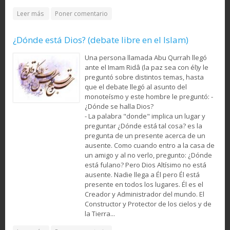
about Consejos para un buen gobierno (I) - Instrucciones
Leer más
Poner comentario
concernientes a las acciones justas en los asuntos de
estado
¿Dónde está Dios? (debate libre en el Islam)
Una persona llamada Abu Qurrah llegó
ante el Imam Ridâ (la paz sea con él)y le
preguntó sobre distintos temas, hasta
que el debate llegó al asunto del
monoteísmo y este hombre le preguntó: -
¿Dónde se halla Dios?
- La palabra "donde" implica un lugar y
preguntar ¿Dónde está tal cosa? es la
pregunta de un presente acerca de un
ausente. Como cuando entro a la casa de
un amigo y al no verlo, pregunto: ¿Dónde
está fulano? Pero Dios Altísimo no está
ausente. Nadie llega a Él pero Él está
presente en todos los lugares. Él es el
Creador y Administrador del mundo. El
Constructor y Protector de los cielos y de
la Tierra...