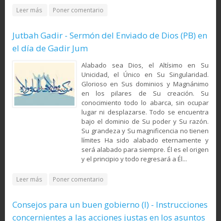
about Los ancestros y ascendientes del profeta
Leer más
Poner comentario
Muhammad (Mahoma) (PB)
Jutbah Gadir - Sermón del Enviado de Dios (PB) en
el día de Gadir Jum
Alabado sea Dios, el Altísimo en Su
Unicidad, el Único en Su Singularidad.
Glorioso en Sus dominios y Magnánimo
en los pilares de Su creación. Su
conocimiento todo lo abarca, sin ocupar
lugar ni desplazarse. Todo se encuentra
bajo el dominio de Su poder y Su razón.
Su grandeza y Su magnificencia no tienen
límites Ha sido alabado eternamente y
será alabado para siempre. Él es el origen
y el principio y todo regresará a Él...
about Jutbah Gadir - Sermón del Enviado de Dios (PB) en el
Leer más
Poner comentario
día de Gadir Jum
Consejos para un buen gobierno (I) - Instrucciones
concernientes a las acciones justas en los asuntos