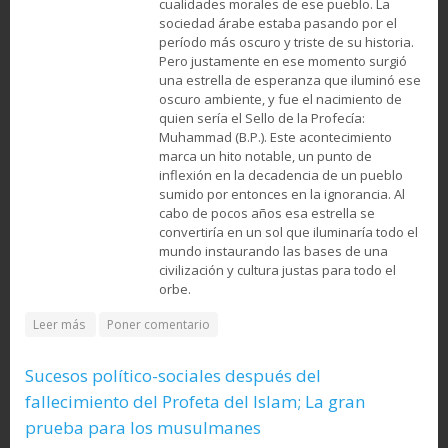
cualidades morales de ese pueblo. La
sociedad árabe estaba pasando por el
período más oscuro y triste de su historia.
Pero justamente en ese momento surgió
una estrella de esperanza que iluminó ese
oscuro ambiente, y fue el nacimiento de
quien sería el Sello de la Profecía:
Muhammad (B.P.). Este acontecimiento
marca un hito notable, un punto de
inflexión en la decadencia de un pueblo
sumido por entonces en la ignorancia. Al
cabo de pocos años esa estrella se
convertiría en un sol que iluminaría todo el
mundo instaurando las bases de una
civilización y cultura justas para todo el
orbe.
about El Profeta Mahoma (Muhammad) (PB); Su nacimiento,
Leer más
Poner comentario
su infancia y adolescencia
Sucesos político-sociales después del
fallecimiento del Profeta del Islam; La gran
prueba para los musulmanes