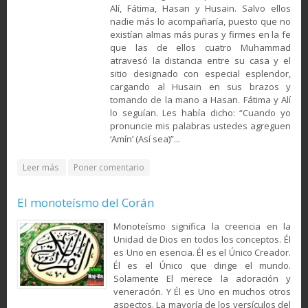
Alí, Fátima, Hasan y Husain. Salvo ellos
nadie más lo acompañaría, puesto que no
existían almas más puras y firmes en la fe
que las de ellos cuatro Muhammad
atravesó la distancia entre su casa y el
sitio designado con especial esplendor,
cargando al Husain en sus brazos y
tomando de la mano a Hasan. Fátima y Alí
lo seguían. Les había dicho: “Cuando yo
pronuncie mis palabras ustedes agreguen
‘Amín’ (Así sea)”...
about La delegación de los cristianos de Naÿrán en Medina
Leer más
Poner comentario
y el suceso de Ordalía (Mubahala)
El monoteísmo del Corán
Monoteísmo significa la creencia en la
Unidad de Dios en todos los conceptos. Él
es Uno en esencia. Él es el Único Creador.
Él es el Único que dirige el mundo.
Solamente El merece la adoración y
veneración. Y Él es Uno en muchos otros
aspectos. La mayoría de los versículos del