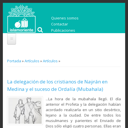
Quienes somos
Contactar
Publicaciones
You are here
Portada
»
Artículos
»
Artículos
»
La delegación de los cristianos de Naÿrán en
Medina y el suceso de Ordalía (Mubahala)
...La hora de la mubahala llegó. El día
anterior el Profeta y la delegación habían
acordado realizarla en un sitio desértico,
lejano a la ciudad. De entre todos los
musulmanes y parientes el Enviado de
Dios sólo eligió cuatro personas. Ellas eran