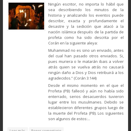
Ningún escritor, no importa lo hábil que
sea describiendo los minutos de la
historia y analizando los eventos puede
describir, exacta y profundamente el
desastre y la sedición que atacó a la
nación islámica después de la partida de
profeta como ha sido descrita por el
Corán en la siguiente aleya:
Muhammad no es sino un enviado, antes
del cual han pasado otros enviados. Si,
pues muriera o le matarán ibais a volver
atrás quien se vuelva atrás no causará
ningún daño a Dios y Dios retribuirá a los
agradecidos.” (Corán 3:144)
Desde el mismo momento en el que el
Profeta (PB) falleció y aún no había sido
enterrado, serios desacuerdos tuvieron
lugar entre los musulmanes. Debido se
establecieron diferentes grupos luego de
la muerte del Profeta (PB). Los siguientes
son algunos de estos:...
about Sucesos político-sociales después del fallecimiento
Leer más
Poner comentario