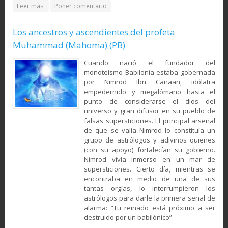
about Consejos para un buen gobierno (III)- Carta del Imam
Leer más
Poner comentario
‘Ali (p) a su gobernador Mâlik al-Ashtar
Los ancestros y ascendientes del profeta
Muhammad (Mahoma) (PB)
Cuando nació el fundador del
monoteísmo Babilonia estaba gobernada
por Nimrod Ibn Canaan, idólatra
empedernido y megalómano hasta el
punto de considerarse el dios del
universo y gran difusor en su pueblo de
falsas supersticiones. El principal arsenal
de que se valía Nimrod lo constituía un
grupo de astrólogos y adivinos quienes
(con su apoyo) fortalecían su gobierno.
Nimrod vivía inmerso en un mar de
supersticiones. Cierto día, mientras se
encontraba en medio de una de sus
tantas orgías, lo interrumpieron los
astrólogos para darle la primera señal de
alarma: “Tu reinado está próximo a ser
destruido por un babilónico”.