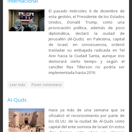
Internacional
El pasado miércoles 6 de diciembre de
esta gestión, el Presidente de los Estados
Unidos, Donald Trump, como una
provocación política, además de poco
diplomática, declaró la ciudad de
Jerusalén (Al-Quds) en Palestina, capital
de Israel, en consecuencia, ordenó
trasladar su embajada radicada en Tel
Aviv hacia la Ciudad Santa, aunque eso
demorará cierto tiempo y según el
canciller Rex Tillerson no podría ser
implementada hasta 2019.
about La declaración de Trump sobre Jerusalén (Al-Quds):
Leer más
Poner comentario
El fracaso de la diplomacia y el Derecho Internacional
Al-Quds
Hace ya más de una semana que se
oficializó el reconocimiento por parte de
los EE.UU. de la ciudad de Al-Quds como
capital del ente sionista de Israel. En estos