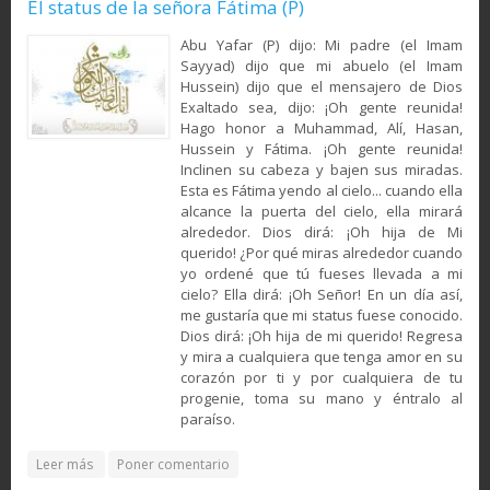
El status de la señora Fátima (P)
Abu Yafar (P) dijo: Mi padre (el Imam
Sayyad) dijo que mi abuelo (el Imam
Hussein) dijo que el mensajero de Dios
Exaltado sea, dijo: ¡Oh gente reunida!
Hago honor a Muhammad, Alí, Hasan,
Hussein y Fátima. ¡Oh gente reunida!
Inclinen su cabeza y bajen sus miradas.
Esta es Fátima yendo al cielo... cuando ella
alcance la puerta del cielo, ella mirará
alrededor. Dios dirá: ¡Oh hija de Mi
querido! ¿Por qué miras alrededor cuando
yo ordené que tú fueses llevada a mi
cielo? Ella dirá: ¡Oh Señor! En un día así,
me gustaría que mi status fuese conocido.
Dios dirá: ¡Oh hija de mi querido! Regresa
y mira a cualquiera que tenga amor en su
corazón por ti y por cualquiera de tu
progenie, toma su mano y éntralo al
paraíso.
about El status de la señora Fátima (P)
Leer más
Poner comentario