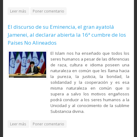
about “Hemos visto morir niños, mujeres y ancianos
Leer más
Poner comentario
palestinos inocentes.” (fragmento de las palabras de la
presidenta de la R. Argentina en la ONU)
El discurso de su Eminencia, el gran ayatolá
Jamenei, al declarar abierta la 16ª cumbre de los
Países No Alineados
El Islam nos ha enseñado que todos los
seres humanos a pesar de las diferencias
de raza, cultura e idioma poseen una
naturaleza en común que les llama hacia
la pureza, la justicia, la bondad, la
solidaridad y la cooperación y es esa
misma naturaleza en común que si
supera a salvo los motivos engañosos
podrá conducir a los seres humanos a la
Unicidad y al conocimiento de la sublime
Substancia divina.
about El discurso de su Eminencia, el gran ayatolá Jamenei,
Leer más
Poner comentario
al declarar abierta la 16ª cumbre de los Países No
Alineados