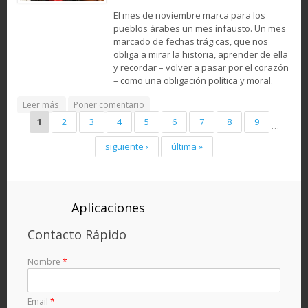
El mes de noviembre marca para los
pueblos árabes un mes infausto. Un mes
marcado de fechas trágicas, que nos
obliga a mirar la historia, aprender de ella
y recordar – volver a pasar por el corazón
– como una obligación política y moral.
about 42 Años de Traición al Pueblo Saharaui
Leer más
Poner comentario
Pages
1
2
3
4
5
6
7
8
9
…
siguiente ›
última »
Aplicaciones
Contacto Rápido
Nombre
*
Email
*