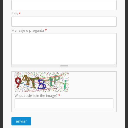
País
*
Mensaje o pregunta
*
What code is in the image?
*