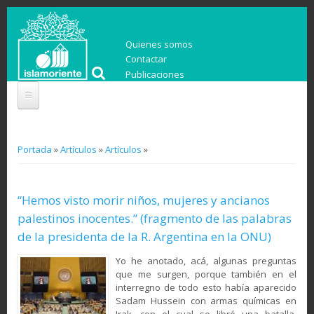
Quienes somos
Contactar
Publicaciones
You are here
Portada
»
Artículos
»
Artículos
»
“Hemos visto morir niños, mujeres y ancianos
palestinos inocentes.” (fragmento de las palabras
de la presidenta de la R. Argentina en la ONU)
Yo he anotado, acá, algunas preguntas
que me surgen, porque también en el
interregno de todo esto había aparecido
Sadam Hussein con armas químicas en