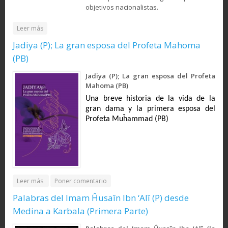
objetivos nacionalistas.
about LOS MITOS FUNDACIONALES DEL ESTADO DE ISRAEL
Leer más
Jadiya (P); La gran esposa del Profeta Mahoma
(PB)
Jadiya (P); La gran esposa del Profeta
Mahoma (PB)
Una breve historia de la vida de la
gran dama y la primera esposa del
Profeta Muĥammad (PB)
about Jadiya (P); La gran esposa del Profeta Mahoma (PB)
Leer más
Poner comentario
Palabras del Imam Ĥusaîn Ibn ‘Alî (P) desde
Medina a Karbala (Primera Parte)