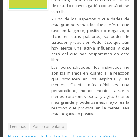
de estudio e investigación contentándose
con ello.
Y uno de los aspectos o cualidades de
esta gran personalidad fue el efecto que
tuvo en la gente, positivo o negativo, o
dicho en otras palabras, su poder de
atracción y repulsión Poder éste que aún
hoy ejerce una activa influencia y que
será del que nos ocuparemos en este
libro.
Las personalidades, los individuos no
son los mismos en cuanto a la reacción
que producen en los espíritus y las
mentes. Cuanto más débil es una
personalidad, menos mentes atrae y
menos corazones excita y agita. Cuanto
más grande y poderosa es, mayor es la
reacción que provoca en la mente, sea
ésta negativa o positiva.
..
about Polarización en torno del carácter de ‘Ali Ibn Abi
Leer más
Poner comentario
Talib
Narraciones de los Justos - breve colección de