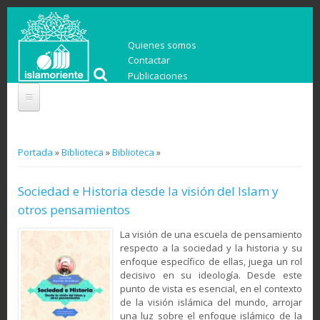
Quienes somos
Contactar
Publicaciones
You are here
Portada
»
Biblioteca
»
Biblioteca
»
Sociedad e Historia desde la visión del Islam y
otros pensamientos
La visión de una escuela de pensamiento
respecto a la sociedad y la historia y su
enfoque específico de ellas, juega un rol
decisivo en su ideología. Desde este
punto de vista es esencial, en el contexto
de la visión islámica del mundo, arrojar
una luz sobre el enfoque islámico de la