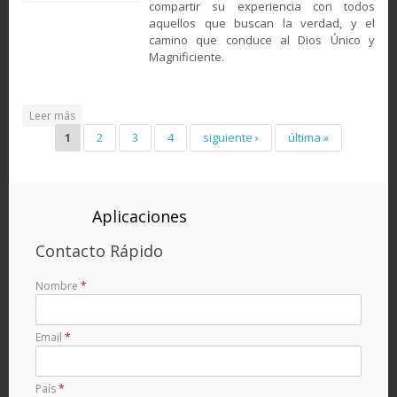
compartir su experiencia con todos
aquellos que buscan la verdad, y el
camino que conduce al Dios Único y
Magnificiente.
about Reflexiones de Una Nueva Musulmana
Leer más
Pages
1
2
3
4
siguiente ›
última »
Aplicaciones
Contacto Rápido
Nombre
*
Email
*
País
*