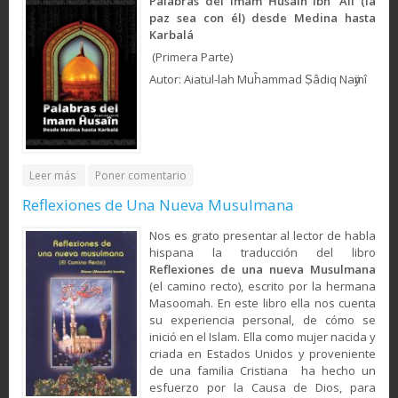
Palabras del Imam Ĥusaîn Ibn ‘Alî (la
paz sea con él) desde Medina hasta
Karbalá
(Primera Parte)
Autor: Aiatul-lah Muĥammad Ṣâdiq Naӱmî
about Palabras del Imam Ĥusaîn Ibn ‘Alî (P) desde Medina a
Leer más
Poner comentario
Karbala (Primera Parte)
Reflexiones de Una Nueva Musulmana
Nos es grato presentar al lector de habla
hispana la traducción del libro
Reflexiones de una nueva Musulmana
(el camino recto), escrito por la hermana
Masoomah. En este libro ella nos cuenta
su experiencia personal, de cómo se
inició en el Islam. Ella como mujer nacida y
criada en Estados Unidos y proveniente
de una familia Cristiana ha hecho un
esfuerzo por la Causa de Dios, para