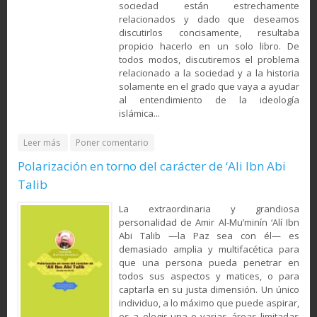
sociedad están estrechamente
relacionados y dado que deseamos
discutirlos concisamente, resultaba
propicio hacerlo en un solo libro. De
todos modos, discutiremos el problema
relacionado a la sociedad y a la historia
solamente en el grado que vaya a ayudar
al entendimiento de la ideología
islámica...
about Sociedad e Historia desde la visión del Islam y otros
Leer más
Poner comentario
pensamientos
Polarización en torno del carácter de ‘Ali Ibn Abi
Talib
La extraordinaria y grandiosa
personalidad de Amir Al-Mu’minín ‘Alí Ibn
Abi Talib —la Paz sea con él— es
demasiado amplia y multifacética para
que una persona pueda penetrar en
todos sus aspectos y matices, o para
captarla en su justa dimensión. Un único
individuo, a lo máximo que puede aspirar,
es a elegir una o varias áreas limitadas