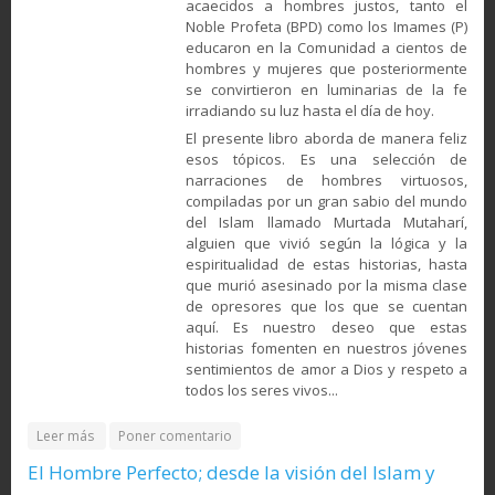
acaecidos a hombres justos, tanto el
Noble Profeta (BPD) como los Imames (P)
educaron en la Comunidad a cientos de
hombres y mujeres que posteriormente
se convirtieron en luminarias de la fe
irradiando su luz hasta el día de hoy.
El presente libro aborda de manera feliz
esos tópicos. Es una selección de
narraciones de hombres virtuosos,
compiladas por un gran sabio del mundo
del Islam llamado Murtada Mutaharí,
alguien que vivió según la lógica y la
espiritualidad de estas historias, hasta
que murió asesinado por la misma clase
de opresores que los que se cuentan
aquí. Es nuestro deseo que estas
historias fomenten en nuestros jóvenes
sentimientos de amor a Dios y respeto a
todos los seres vivos...
about Narraciones de los Justos - breve colección de
Leer más
Poner comentario
enseñanzas legadas por el profeta Muhammad (PB), los
El Hombre Perfecto; desde la visión del Islam y
imames (P), así como por otros hombres virtuosos (ra)