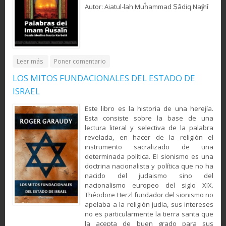
Autor: Aiatul-lah Muĥammad Ṣâdiq Naӱmî
about Palabras del Imam Ĥusaîn Ibn ‘Alî (la paz sea con él)
Leer más
Poner comentario
desde Medina hasta Karbalá (Segunda Parte)
LOS MITOS FUNDACIONALES DEL ESTADO DE
ISRAEL
Este libro es la historia de una herejía.
Esta consiste sobre la base de una
lectura literal y selectiva de la palabra
revelada, en hacer de la religión el
instrumento sacralizado de una
determinada política. El sionismo es una
doctrina nacionalista y política que no ha
nacido del judaismo sino del
nacionalismo europeo del siglo XIX.
Théodore Herzl fundador del sionismo no
apelaba a la religión judia, sus intereses
no es particularmente la tierra santa que
la acepta de buen grado para sus