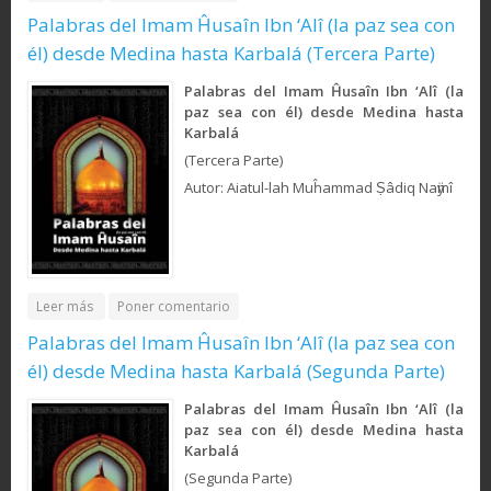
pensamientos
Palabras del Imam Ĥusaîn Ibn ‘Alî (la paz sea con
él) desde Medina hasta Karbalá (Tercera Parte)
Palabras del Imam Ĥusaîn Ibn ‘Alî (la
paz sea con él) desde Medina hasta
Karbalá
(Tercera Parte)
Autor: Aiatul-lah Muĥammad Ṣâdiq Naӱmî
about Palabras del Imam Ĥusaîn Ibn ‘Alî (la paz sea con él)
Leer más
Poner comentario
desde Medina hasta Karbalá (Tercera Parte)
Palabras del Imam Ĥusaîn Ibn ‘Alî (la paz sea con
él) desde Medina hasta Karbalá (Segunda Parte)
Palabras del Imam Ĥusaîn Ibn ‘Alî (la
paz sea con él) desde Medina hasta
Karbalá
(Segunda Parte)