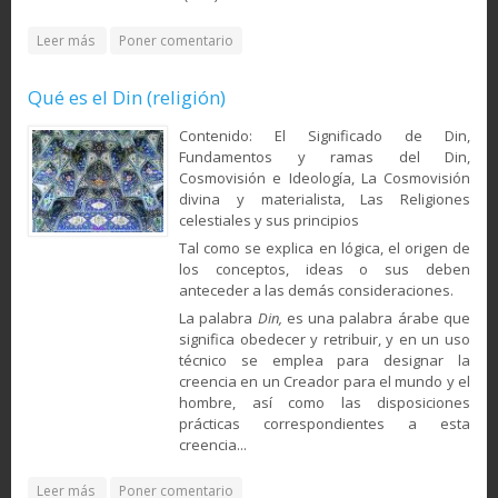
about El valor del sagrado Corán para los musulmanes
Leer más
Poner comentario
Qué es el Din (religión)
Contenido: El Significado de Din,
Fundamentos y ramas del Din,
Cosmovisión e Ideología, La Cosmovisión
divina y materialista, Las Religiones
celestiales y sus principios
Tal como se explica en lógica, el origen de
los conceptos, ideas o sus deben
anteceder a las demás consideraciones.
La palabra
Din,
es una palabra árabe que
significa obedecer y retribuir, y en un uso
técnico se emplea para designar la
creencia en un Creador para el mundo y el
hombre, así como las disposiciones
prácticas correspondientes a esta
creencia...
about Qué es el Din (religión)
Leer más
Poner comentario