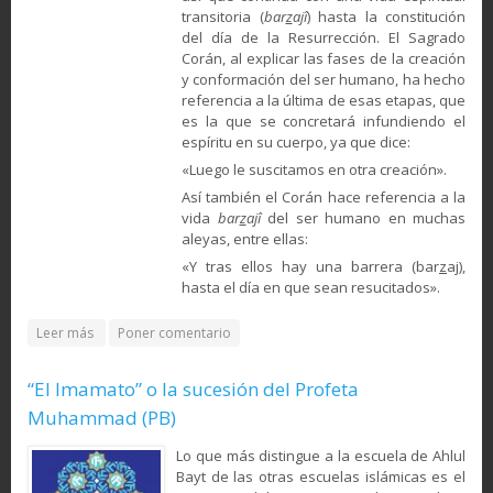
transitoria (
bar
z
ajî
) hasta la constitución
del día de la Resurrección. El Sagrado
Corán, al explicar las fases de la creación
y conformación del ser humano, ha hecho
referencia a la última de esas etapas, que
es la que se concretará infundiendo el
espíritu en su cuerpo, ya que dice:
«Luego le suscitamos en otra creación».
Así también el Corán hace referencia a la
vida
bar
z
ajî
del ser humano en muchas
aleyas, entre ellas:
«Y tras ellos hay una barrera (bar
z
aj),
hasta el día en que sean resucitados».
about El ser humano desde la óptica del Islam
Leer más
Poner comentario
“El Imamato” o la sucesión del Profeta
Muhammad (PB)
Lo que más distingue a la escuela de Ahlul
Bayt de las otras escuelas islámicas es el