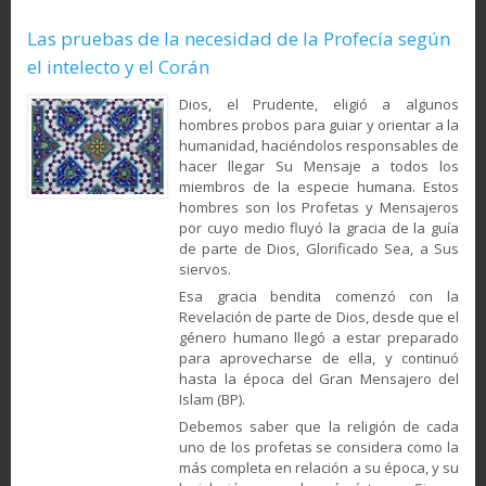
Las pruebas de la necesidad de la Profecía según
el intelecto y el Corán
Dios, el Prudente, eli­gió a al­gunos
hombres probos para guiar y orientar a la
humani­dad, haciéndolos responsa­bles de
hacer llegar Su Men­saje a to­dos los
miembros de la espe­cie humana. Estos
hom­bres son los Profetas y Mensajeros
por cuyo medio fluyó la gracia de la guía
de parte de Dios, Glorificado Sea, a Sus
sier­vos.
Esa gracia bendita co­menzó con la
Revelación de parte de Dios, desde que el
gé­nero humano llegó a estar preparado
para aprovecharse de ella, y continuó
hasta la época del Gran Mensajero del
Islam (BP).
Debemos saber que la reli­gión de cada
uno de los profe­tas se considera como la
más completa en relación a su época, y su