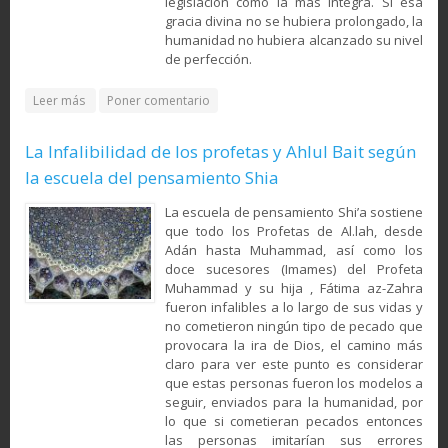
legislación como la más íntegra. Si esa
gracia divina no se hubiera prolon­gado, la
humanidad no hubiera alcanzado su nivel
de perfec­ción.
about Las pruebas de la necesidad de la Profecía según el
Leer más
Poner comentario
intelecto y el Corán
La Infalibilidad de los profetas y Ahlul Bait según
la escuela del pensamiento Shia
La escuela de pensamiento Shi’a sostiene
que todo los Profetas de Al.lah, desde
Adán hasta Muhammad, así como los
doce sucesores (Imames) del Profeta
Muhammad y su hija , Fátima az-Zahra
fueron infalibles a lo largo de sus vidas y
no cometieron ningún tipo de pecado que
provocara la ira de Dios, el camino más
claro para ver este punto es considerar
que estas personas fueron los modelos a
seguir, enviados para la humanidad, por
lo que si cometieran pecados entonces
las personas imitarían sus errores