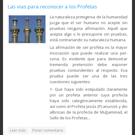
Las vías para reconocer a los Profetas
La naturaleza primigenia de la humanidad
juzga que el ser humano no acepte sin
pruebas ninguna afirmación. Aquél que
acepta algo o lo pre­supone sin pruebas,
está contrariando su naturaleza humana.
La afirmación de ser pro­feta es la mayor
invocación que puede realizar una per­
sona. Es evidente que para de­mostrar
tremenda preten­sión debe exponer
pruebas con­tundentes al respecto. Esa
prueba puede ser una de las tres
cuestiones siguientes:
1- Que haya sido estipu­lado claramente
por un pro­feta anterior cuya profecía
haya sido categóricamente es­tablecida,
así como el Profeta Jesús (P) anunció y dio
albri­cias de la profecía de Mu
h
am­mad, el
Sello de los Profetas...
about Las vías para reconocer a los Profetas
Leer más
Poner comentario