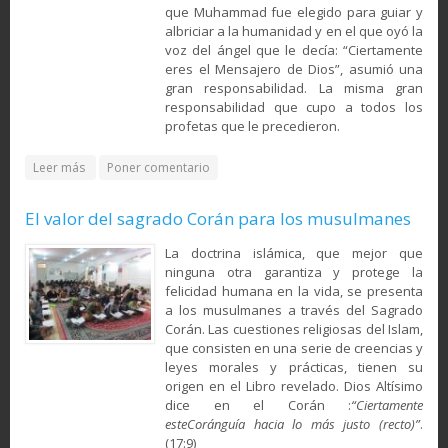
que Muhammad fue elegido para guiar y
albriciar a la humanidad y en el que oyó la
voz del ángel que le decía: “Ciertamente
eres el Mensajero de Dios”, asumió una
gran responsabilidad. La misma gran
responsabilidad que cupo a todos los
profetas que le precedieron.
about El alma y la revelación- Un análisis de la primera
Leer más
Poner comentario
revelación al Profeta Mahoma (Muhammad) (PB)
El valor del sagrado Corán para los musulmanes
La doctrina islámica, que mejor que
ninguna otra garantiza y protege la
felicidad humana en la vida, se presenta
a los musulmanes a través del Sagrado
Corán. Las cuestiones religiosas del Islam,
que consisten en una serie de creencias y
leyes morales y prácticas, tienen su
origen en el Libro revelado. Dios Altísimo
dice en el Corán :
“Ciertamente
esteCoránguía hacia lo más justo (recto)”
.
(17:9)