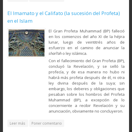
El Imamato y el Califato (la sucesión del Profeta)
en el Islam
El Gran Profeta Muham­mad (BP) falleció
en los comienzos del año XI de la héjira
lunar, luego de veintitrés años de
esfuerzo en el camino de anunciar la
sharî‘ah
o ley islámica.
Con el fallecimiento del Gran Profeta (BP),
concluyó la Revela­ción, y se selló la
profecía, y de esa manera no hubo ni
habrá más profeta después de él, ni otra
ley divina después de la suya; sin
embargo, los debe­res y obligaciones que
pesaban sobre los hombros del Profeta
Muhammad (BP), a excepción de lo
concerniente a recibir Reve­lación y su
anunciación, ob­viamente no concluyeron.
about El Imamato y el Califato (la sucesión del Profeta) en el
Leer más
Poner comentario
Islam