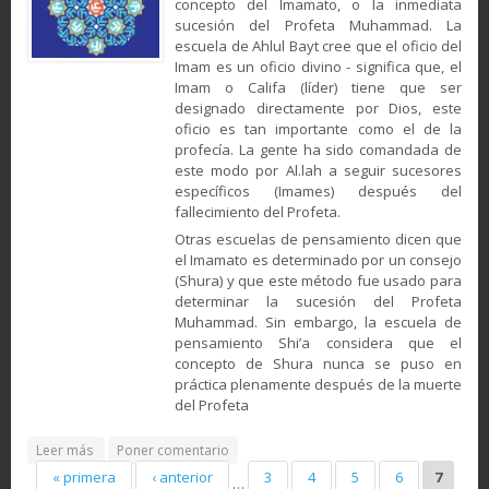
concepto del Imamato, o la inmediata
sucesión del Profeta Muhammad. La
escuela de Ahlul Bayt cree que el oficio del
Imam es un oficio divino - significa que, el
Imam o Califa (líder) tiene que ser
designado directamente por Dios, este
oficio es tan importante como el de la
profecía. La gente ha sido comandada de
este modo por Al.lah a seguir sucesores
específicos (Imames) después del
fallecimiento del Profeta.
Otras escuelas de pensamiento dicen que
el Imamato es determinado por un consejo
(Shura) y que este método fue usado para
determinar la sucesión del Profeta
Muhammad. Sin embargo, la escuela de
pensamiento Shi’a considera que el
concepto de Shura nunca se puso en
práctica plenamente después de la muerte
del Profeta
about “El Imamato” o la sucesión del Profeta Muhammad
Leer más
Poner comentario
Pages
(PB)
« primera
‹ anterior
3
4
5
6
7
…