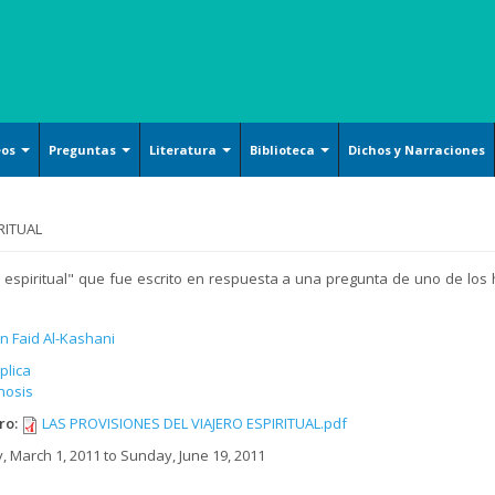
eos
Preguntas
Literatura
Biblioteca
Dichos y Narraciones
Ensayos literarios
Islam básico
Arquitecture
RITUAL
Poesía
Derechos
Handicrafts
Cuentos
Oración y Súplica
Islamic Calligraphy
ro espiritual" que fue escrito en respuesta a una pregunta de uno de lo
Filosofía y Gnosis
Persian Miniature
Sociología y Historia
 Faid Al-Kashani
Tazhib (Ornamentation of
valuables pages and texts)
Corán, Hadiz y Dichos
plica
Gnosis
Armamentos y utensilios
Religión, Política y Ética
decorados artísticamente
bro:
LAS PROVISIONES DEL VIAJERO ESPIRITUAL.pdf
Mujer, Familia y Educación
Pintura
, March 1, 2011
to
Sunday, June 19, 2011
Doctrina Islámica y Shiismo
Cerámicas islámicas