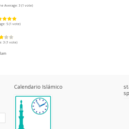
ne
Average:
3
(
1
vote)
age:
5
(
1
vote)
e:
3
(
1
vote)
lam
Calendario Islámico
st
sp