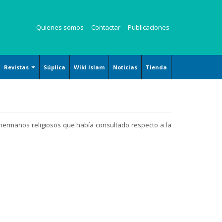
Quienes somos
Contactar
Publicaciones
Revistas
Súplica
Wiki Islam
Noticias
Tienda
Revista Kauzar
Revista Angelitos
Revista Zaqalain
s hermanos religiosos que había consultado respecto a la