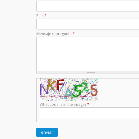
País
*
Mensaje o pregunta
*
What code is in the image?
*