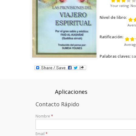
Gnosis
islámicas
animación
Your rating:
No
Sociología
El Shiismo y
Política-
las demás
Economía
Folletos
Nivel de libro:
escuelas
para
Aver
islámicas
imprimir
(pdf)
Ratificación:
Averag
Palabras claves:
sa
Aplicaciones
Contacto Rápido
Nombre
*
Email
*