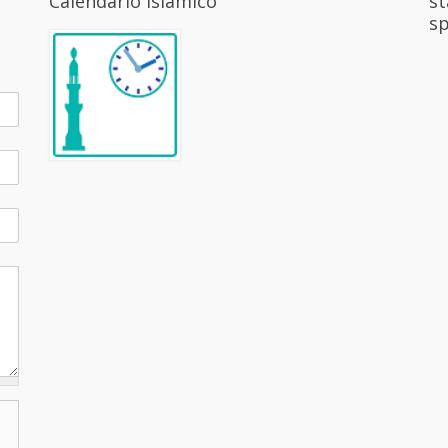
Calendario Islámico
st
sp