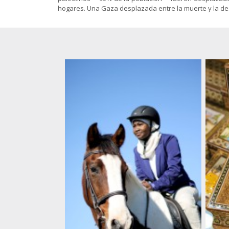
Gnosis
islámicas
animación
hogares. Una Gaza desplazada entre la muerte y la dest
Sociología
El Shiismo y
Política-
las demás
Economía
Folletos
escuelas
para
islámicas
imprimir
(pdf)