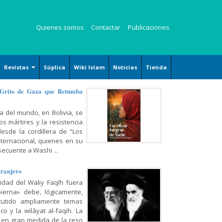
Quienes somos
Contactar
Publicaciones
Revistas
Súplica
Wiki Islam
Noticias
Tienda
Revista Kauzar
 Grito de Gaza que Retumba
Revista Angelitos
a del mundo, en Bolivia, se
Revista Zaqalain
s mártires y la resistencia
desde la cordillera de “Los
nternacional, quienes en su
ecuente a Washi ...
tranjero
ridad del Waliy Faqīh fuera
ierna» debe, lógicamente,
cutido ampliamente temas
o y la wilāyat al-faqih. La
 en gran medida de la reso