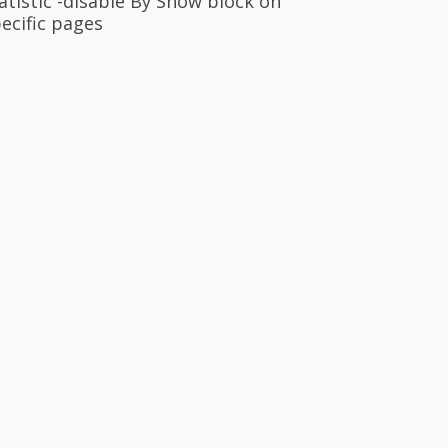
atistic -disable By Show block on
ecific pages