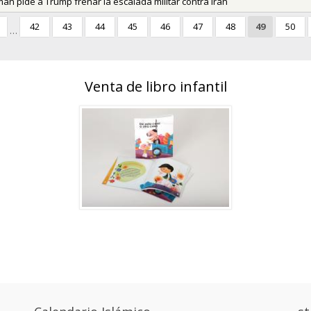
man pide a Trump frenar la escalada militar contra Irán
42
43
44
45
46
47
48
49
50
…
Venta de libro infantil