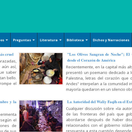
eos
Preguntas
Literatura
Biblioteca
Dichos y Narraciones
Ensayos literarios
Islam básico
Arquitecture
más cruel
"Los Olivos Sangran de Noche"; El
desde el Corazón de América
razadas,
Poesía
Derechos
Handicrafts
 aún así,
Recientemente, en la capital más alt
Cuentos
Oración y Súplica
Islamic Calligraphy
que saber
presentó un poemario dedicado a lo
an bello.
Palestina, letras del corazón que 
Filosofía y Gnosis
Persian Miniature
 rompe el
Andes” interpelan a la comunidad i
Sociología y Historia
mayoría quedaron en un silencio obs
Tazhib (Ornamentation of
valuables pages and texts)
Corán, Hadiz y Dichos
mbre y la
La Autoridad del Waliy Faqīh en el Ex
Armamentos y utensilios
Religión, Política y Ética
Cualquier discusión sobre «la auto
decorados artísticamente
de las fronteras del país que gob
erimenta
Mujer, Familia y Educación
abordarse después de haber dis
 según el
Pintura
relacionados con el gobierno islámic
lones de
Doctrina Islámica y Shiismo
Cerámicas islámicas
respuesta a esta cuestión depende
os de sus