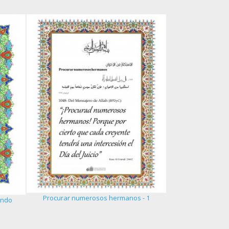
La excelenci
Procurar numerosos hermanos - 1
undo