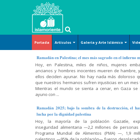
Portada
Artículos
Galería y Arte Islámico
Vid
Islam
Arte y
Islam
Corán-
Métodos
Islam y
Arte islámico
Ramadán en Palestina; el mes más sagrado en el infierno 
básico
Cultura
(definición)
Hadiz-
de la
temas
Hoy, en Palestina, miles de niños, mujeres emba
Caricatura
Dichos
lectura del
sociales
ancianos y hombres inocentes mueren de hambre, y
Derecho
Tafsir del
Cosmovisión
Corán
Lugares sagrados
ellos deciden ayunar. No hay nada más doloroso 
Corán
islámica
Arte-
Jurisprudencia
Religión-
que nuestros hermanos sufren injusticias en un mes t
(exégesis)
Cultura-
Conferencia,
y leyes
Mujer musulmana
Ética
Doctrina
Mientras el mundo se sienta a cenar, en Gaza se
Civilización
discurso y
prácticas
Diálogo
islámica
ayuno con ...
Poster
entrevista
Doctrina
Abierto
Mujer-
Moral
Islámica-
Hadiz
Familia-
Historia y
islámica
Ramadán 2025; bajo la sombra de la destrucción, el ha
Shiismo
Lamentación
Educación
política
Historia
lucha por la dignidad palestina
y
Religiones
Oración-
Hoy, la mayoría de la población Gazatíe, exp
celebración
Historia-
Varios
comparadas
El Shiismo y
Súplica
inseguridad alimentaria —2,2 millones de personas
Biografía
las demás
Recitación
Película,
Sagrado
Programa Mundial de Alimentos (PMA) —, 1,9 mil
Filosofía-
escuelas
del Corán
Ciencias
serie y
Corán
palestinos —95% de la población— fueron desplazad