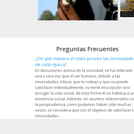
s, en el santuario
). en la ciudad
Art
Atleta de equitación musulmanade una
om - 97
O
nación africana
Preguntas Frecuentes
¿De qué manera el Islam provee las necesidade
de cada época?
En discusiones acerca de la sociedad, se ha reiterado
una y otra vez que el ser humano, debido a las
necesidades críticas que le rodean y que no puede
satisfacer individualmente, no tiene otra opción sino
escoger la vida social, de esta forma él se habitúa a u
existencia social. Además, en asuntos relacionados c
la jurisprudencia, como podemos haber oído muchas
veces, se considera que con el objetivo de satisfacer l
necesidades…