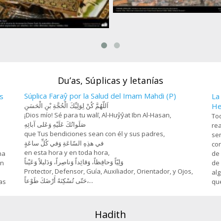
Farhad y Chirin (3), Miniatura de 
Hosein Behzad, Museo de art
esanía- Jatam Kari (Marquetería y
decorativas -73
rnamentación de objetos) - 78
Du’as, Súplicas y letanías
Súplica Faraŷ por la Salud del Imam Mahdi (P)
s
La
اَللّهُمَّ كُنْ لِوَلِيِّكَ الْحُجَّةِ بْنِ الْحَسَنِ
He
¡Dios mío! Sé para tu walī, Al-Huŷŷat Ibn Al-Hasan,
Tod
صَلَواتُكَ عَلَيْهِ وَعَلى آبائِهِ
rea
que Tus bendiciones sean con él y sus padres,
sen
في هذِهِ السّاعَةِ وَفي كُلِّ ساعَةٍ
con
en esta hora y en toda hora,
na
de 
وَلِيّاً وَحافِظاً، وَقائِداً ‏وَناصِراً، وَدَليلاً وَعَيْناً
on
de 
Protector, Defensor, Guía, Auxiliador, Orientador, y Ojos,
alg
حَتّى تُسْكِنَهُ أَرْضَكَ طَوْعاً،...
as
que
Hadith