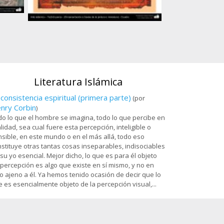
Ostad
Arte islámico – Tazhib persa - cuadro - 80
es
Sala Dar al-Izzah 
Santuario de
Literatura Islámica
 consistencia espiritual (primera parte)
(por
nry Corbin
)
o lo que el hombre se imagina, todo lo que percibe en
lidad, sea cual fuere esta percepción, inteligible o
sible, en este mundo o en el más allá, todo eso
stituye otras tantas cosas inseparables, indisociables
su yo esencial. Mejor dicho, lo que es para él objeto
percepción es algo que existe en sí mismo, y no en
o ajeno a él. Ya hemos tenido ocasión de decir que lo
 es esencialmente objeto de la percepción visual,...