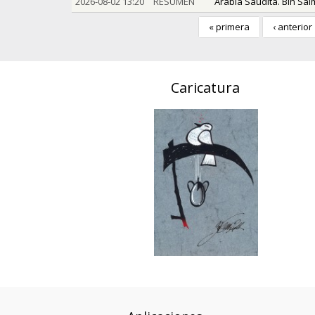
2026-08-02 13:20
RESUMEN
Arabia Saudita. Bin Sal
« primera
‹ anterior
Caricatura