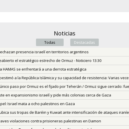
Noticias
Todas
Destacadas
(active tab)
chazan presencia israelí en territorios argentinos
abierto el estratégico estrecho de Ormuz - Noticiero 13:30
 a HAMAS se enfrentará a una derrota estratégica
bestimó a la República Islámica y su capacidad de resistencia: Varias vec
 El único paso por Ormuz es el fijado por Teherán / Ormuz sigue cerrado: 
iste en expansionismo israelí y pide más colonias cerca de Gaza
pel: Israel mata a ocho palestinos en Gaza
bica sus tropas de Baréin y Kuwait ante intensificación de ataques iraní
raves violaciones contra prisioneras palestinas en Damon