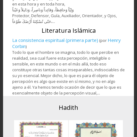
en esta hora y en toda hora,
وَلِيّاً وَحافِظاً، وَقائِداً ‏وَناصِراً، وَدَليلاً وَعَيْناً
Protector, Defensor, Guía, Auxiliador, Orientador, y Ojos,
حَتّى تُسْكِنَهُ أَرْضَكَ طَوْعاً،...
Literatura Islámica
La consistencia espiritual (primera parte)
Henry
(por
Corbin
)
Todo lo que el hombre se imagina, todo lo que percibe en
realidad, sea cual fuere esta percepción, inteligible o
sensible, en este mundo o en el más allá, todo eso
constituye otras tantas cosas inseparables, indisociables de
su yo esencial. Mejor dicho, lo que es para él objeto de
percepción es algo que existe en sí mismo, y no en algo
ajeno a él. Ya hemos tenido ocasión de decir que lo que es
esencialmente objeto de la percepción visual,...
Hadith