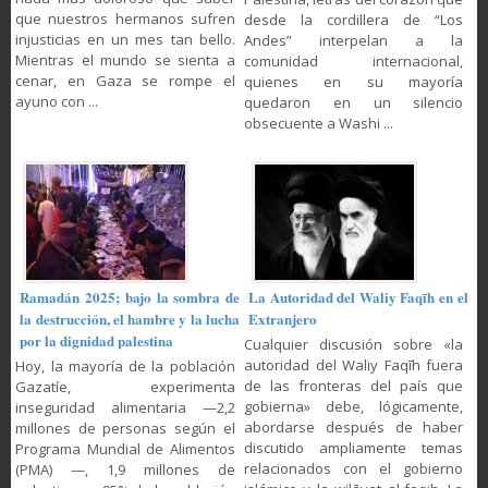
que nuestros hermanos sufren
desde la cordillera de “Los
injusticias en un mes tan bello.
Andes” interpelan a la
Mientras el mundo se sienta a
comunidad internacional,
cenar, en Gaza se rompe el
quienes en su mayoría
ayuno con ...
quedaron en un silencio
obsecuente a Washi ...
Ramadán 2025; bajo la sombra de
La Autoridad del Waliy Faqīh en el
la destrucción, el hambre y la lucha
Extranjero
por la dignidad palestina
Cualquier discusión sobre «la
autoridad del Waliy Faqīh fuera
Hoy, la mayoría de la población
de las fronteras del país que
Gazatíe, experimenta
gobierna» debe, lógicamente,
inseguridad alimentaria —2,2
abordarse después de haber
millones de personas según el
discutido ampliamente temas
Programa Mundial de Alimentos
relacionados con el gobierno
(PMA) —, 1,9 millones de