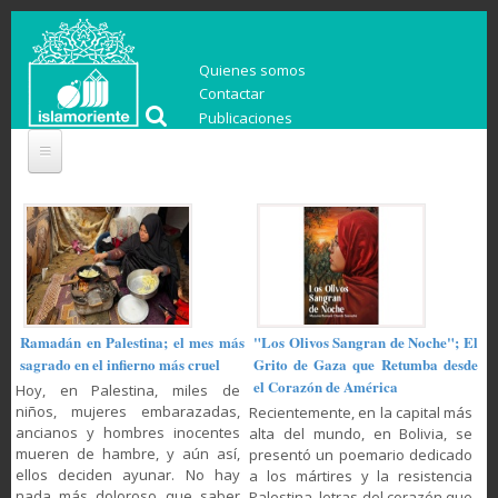
Quienes somos
Contactar
Publicaciones
Ramadán en Palestina; el mes más
"Los Olivos Sangran de Noche"; El
sagrado en el infierno más cruel
Grito de Gaza que Retumba desde
el Corazón de América
Hoy, en Palestina, miles de
niños, mujeres embarazadas,
Recientemente, en la capital más
ancianos y hombres inocentes
alta del mundo, en Bolivia, se
mueren de hambre, y aún así,
presentó un poemario dedicado
ellos deciden ayunar. No hay
a los mártires y la resistencia
nada más doloroso que saber
Palestina, letras del corazón que