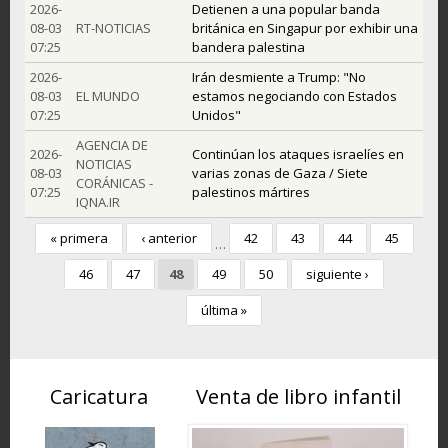
2026-
Detienen a una popular banda
08-03
RT-NOTICIAS
británica en Singapur por exhibir una
07:25
bandera palestina
2026-
Irán desmiente a Trump: "No
08-03
EL MUNDO
estamos negociando con Estados
07:25
Unidos"
AGENCIA DE
2026-
Continúan los ataques israelíes en
NOTICIAS
08-03
varias zonas de Gaza / Siete
CORÁNICAS -
07:25
palestinos mártires
IQNA.IR
« primera
‹ anterior
42
43
44
45
…
46
47
48
49
50
siguiente ›
última »
Caricatura
Venta de libro infantil