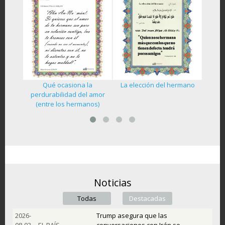
Qué ocasiona la
La elección del hermano
ano del
La her
perdurabilidad del amor
(entre los hermanos)
Noticias
Todas
Destacadas
(active tab)
2026-
Trump asegura que las
08-03
EL PAÍS
conversaciones con Irán se