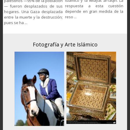
islámico y la wilāyat al-faqih. La
palestinos —95% de la población
respuesta a esta cuestión
— fueron desplazados de sus
depende en gran medida de la
hogares. Una Gaza desplazada
reso ...
entre la muerte y la destrucción;
pues se ha ...
Fotografía y Arte Islámico
F
iones,