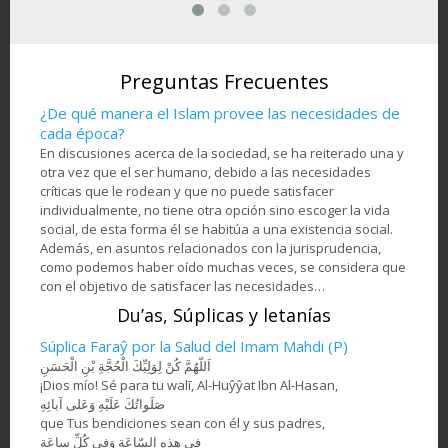
Mi
Artesanía- Jatam Kari
de
Atleta de equitación
Hos
(Marquetería y
en la
musulmanade una
de a
Ornamentación de
om -
nación africana
objetos) - 78
Preguntas Frecuentes
¿De qué manera el Islam provee las necesidades de
cada época?
En discusiones acerca de la sociedad, se ha reiterado una y
otra vez que el ser humano, debido a las necesidades
críticas que le rodean y que no puede satisfacer
individualmente, no tiene otra opción sino escoger la vida
social, de esta forma él se habitúa a una existencia social.
Además, en asuntos relacionados con la jurisprudencia,
como podemos haber oído muchas veces, se considera que
con el objetivo de satisfacer las necesidades…
Du’as, Súplicas y letanías
Súplica Faraŷ por la Salud del Imam Mahdi (P)
اَللّهُمَّ كُنْ لِوَلِيِّكَ الْحُجَّةِ بْنِ الْحَسَنِ
¡Dios mío! Sé para tu walī, Al-Huŷŷat Ibn Al-Hasan,
صَلَواتُكَ عَلَيْهِ وَعَلى آبائِهِ
que Tus bendiciones sean con él y sus padres,
في هذِهِ السّاعَةِ وَفي كُلِّ ساعَةٍ