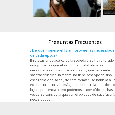
s, en el santuario
). en la ciudad
Art
Atleta de equitación musulmanade una
om - 97
O
nación africana
Preguntas Frecuentes
¿De qué manera el Islam provee las necesidade
de cada época?
En discusiones acerca de la sociedad, se ha reiterado
una y otra vez que el ser humano, debido a las
necesidades críticas que le rodean y que no puede
satisfacer individualmente, no tiene otra opción sino
escoger la vida social, de esta forma él se habitúa a u
existencia social. Además, en asuntos relacionados c
la jurisprudencia, como podemos haber oído muchas
veces, se considera que con el objetivo de satisfacer l
necesidades…