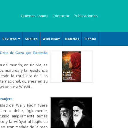
Quienes somos
Contactar
Publicaciones
Revistas
Súplica
Wiki Islam
Noticias
Tienda
Revista Kauzar
 Grito de Gaza que Retumba
Revista Angelitos
a del mundo, en Bolivia, se
Revista Zaqalain
s mártires y la resistencia
desde la cordillera de “Los
nternacional, quienes en su
ecuente a Washi ...
tranjero
ridad del Waliy Faqīh fuera
ierna» debe, lógicamente,
cutido ampliamente temas
o y la wilāyat al-faqih. La
 en gran medida de la reso