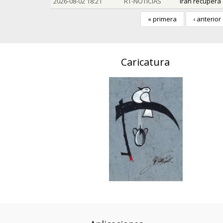
2026-08-02 18:21
RT-NOTICIAS
Irán recupera
« primera
‹ anterior
Caricatura