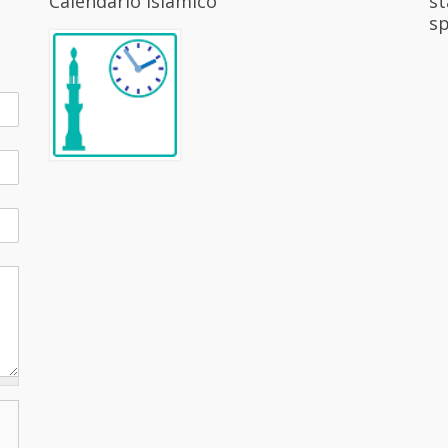
Calendario Islámico
st
sp