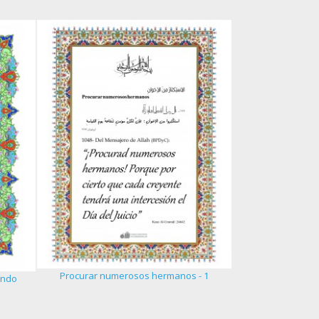
La excelenci
Procurar numerosos hermanos - 1
undo