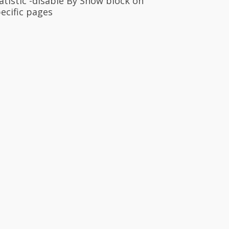
atistic -disable By Show block on
ecific pages