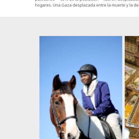
Gnosis
islámicas
animación
hogares. Una Gaza desplazada entre la muerte y la dest
Sociología
El Shiismo y
Política-
las demás
Economía
Folletos
escuelas
para
islámicas
imprimir
(pdf)