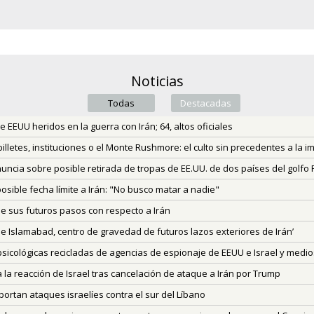
Noticias
Todas
Destacadas
(active tab)
de EEUU heridos en la guerra con Irán; 64, altos oficiales
illetes, instituciones o el Monte Rushmore: el culto sin precedentes a la
ncia sobre posible retirada de tropas de EE.UU. de dos países del golfo 
sible fecha límite a Irán: "No busco matar a nadie"
e sus futuros pasos con respecto a Irán
 Islamabad, centro de gravedad de futuros lazos exteriores de Irán’
icológicas recicladas de agencias de espionaje de EEUU e Israel y medios
la reacción de Israel tras cancelación de ataque a Irán por Trump
ortan ataques israelíes contra el sur del Líbano