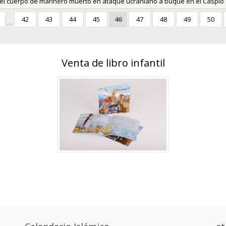
 el cuerpo de marinero muerto en ataque ucraniano a buque en el Caspio
42
43
44
45
46
47
48
49
50
…
Venta de libro infantil