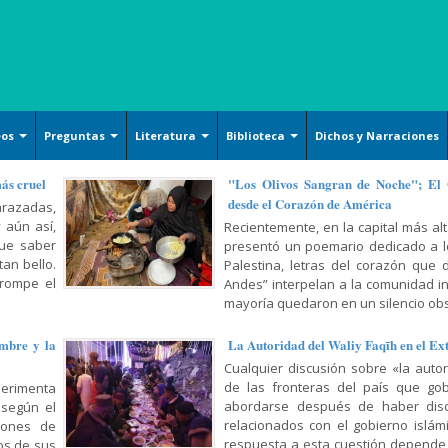
eos
Preguntas
Literatura
Biblioteca
Dichos y Narraciones
Ensayos literarios
Islam básico
Arquitecture
más cruel
"Los Olivos Sangran de Noche"; El
desde el Corazón de América
razadas,
Poesía
Derechos
Handicrafts
 aún así,
Recientemente, en la capital más alt
Cuentos
Oración y Súplica
Islamic Calligraphy
que saber
presentó un poemario dedicado a lo
an bello.
Palestina, letras del corazón que 
Filosofía y Gnosis
Persian Miniature
 rompe el
Andes” interpelan a la comunidad i
Sociología y Historia
mayoría quedaron en un silencio obs
Tazhib (Ornamentation of
valuables pages and texts)
Corán, Hadiz y Dichos
mbre y la
La Autoridad del Waliy Faqīh en el Ex
Armamentos y utensilios
Religión, Política y Ética
Cualquier discusión sobre «la auto
decorados artísticamente
de las fronteras del país que gob
erimenta
Mujer, Familia y Educación
abordarse después de haber dis
 según el
Pintura
relacionados con el gobierno islámic
lones de
Doctrina Islámica y Shiismo
Cerámicas islámicas
respuesta a esta cuestión depende
os de sus