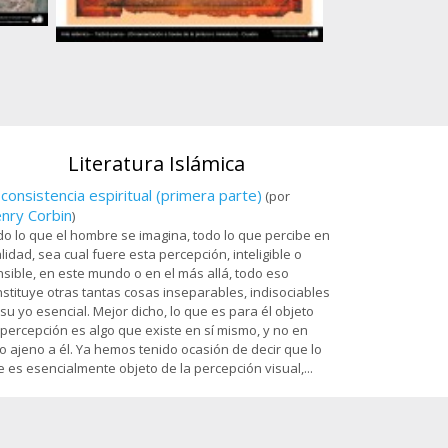
Ostad
Arte islámico – Tazhib persa - cuadro - 80
es
Sala Dar al-Izzah 
Santuario de
Literatura Islámica
 consistencia espiritual (primera parte)
(por
nry Corbin
)
o lo que el hombre se imagina, todo lo que percibe en
lidad, sea cual fuere esta percepción, inteligible o
sible, en este mundo o en el más allá, todo eso
stituye otras tantas cosas inseparables, indisociables
su yo esencial. Mejor dicho, lo que es para él objeto
percepción es algo que existe en sí mismo, y no en
o ajeno a él. Ya hemos tenido ocasión de decir que lo
 es esencialmente objeto de la percepción visual,...