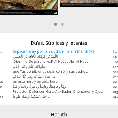
Farhad y Chirin (3), Miniatura de 
Hosein Behzad, Museo de art
esanía- Jatam Kari (Marquetería y
decorativas -73
rnamentación de objetos) - 78
Du’as, Súplicas y letanías
Súplica Faraŷ por la Salud del Imam Mahdi (P)
s
La
اَللّهُمَّ كُنْ لِوَلِيِّكَ الْحُجَّةِ بْنِ الْحَسَنِ
He
¡Dios mío! Sé para tu walī, Al-Huŷŷat Ibn Al-Hasan,
Tod
صَلَواتُكَ عَلَيْهِ وَعَلى آبائِهِ
rea
que Tus bendiciones sean con él y sus padres,
sen
في هذِهِ السّاعَةِ وَفي كُلِّ ساعَةٍ
con
en esta hora y en toda hora,
na
de 
وَلِيّاً وَحافِظاً، وَقائِداً ‏وَناصِراً، وَدَليلاً وَعَيْناً
on
de 
Protector, Defensor, Guía, Auxiliador, Orientador, y Ojos,
alg
حَتّى تُسْكِنَهُ أَرْضَكَ طَوْعاً،...
as
que
Hadith