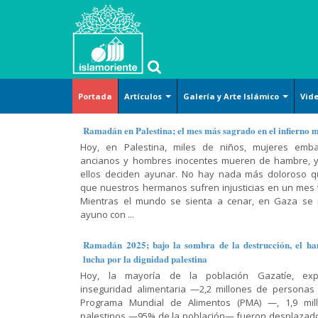
Portada
Artículos
Galería y Arte Islámico
Vid
Islam
Arte y
Islam
Corán-
Métodos
Islam y
Arte islámico
Ramadán en Palestina; el mes más sagrado en el infierno 
básico
Cultura
(definición)
Hadiz-
de la
temas
Hoy, en Palestina, miles de niños, mujeres emba
Caricatura
Dichos
lectura del
sociales
ancianos y hombres inocentes mueren de hambre, y
Derecho
Tafsir del
Cosmovisión
Corán
Lugares sagrados
ellos deciden ayunar. No hay nada más doloroso 
Corán
islámica
Arte-
Jurisprudencia
Religión-
que nuestros hermanos sufren injusticias en un mes t
(exégesis)
Cultura-
Conferencia,
y leyes
Mujer musulmana
Ética
Doctrina
Mientras el mundo se sienta a cenar, en Gaza se
Civilización
discurso y
prácticas
Diálogo
islámica
ayuno con ...
Poster
entrevista
Doctrina
Abierto
Mujer-
Moral
Islámica-
Hadiz
Familia-
Historia y
islámica
Ramadán 2025; bajo la sombra de la destrucción, el ha
Shiismo
Lamentación
Educación
política
Historia
lucha por la dignidad palestina
y
Religiones
Oración-
Hoy, la mayoría de la población Gazatíe, exp
celebración
Historia-
Varios
comparadas
El Shiismo y
Súplica
inseguridad alimentaria —2,2 millones de personas
Biografía
las demás
Recitación
Película,
Sagrado
Programa Mundial de Alimentos (PMA) —, 1,9 mil
Filosofía-
escuelas
del Corán
Ciencias
serie y
Corán
palestinos —95% de la población— fueron desplazad