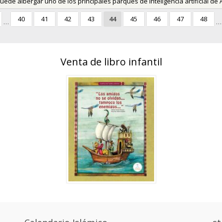
uede albergar uno de los principales parques de inteligencia artificial de 
40
41
42
43
44
45
46
47
48
…
…
Venta de libro infantil