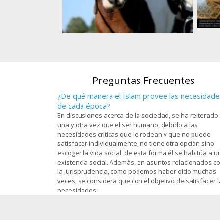
s, en el santuario
). en la ciudad
Art
Atleta de equitación musulmanade una
om - 97
O
nación africana
Preguntas Frecuentes
¿De qué manera el Islam provee las necesidade
de cada época?
En discusiones acerca de la sociedad, se ha reiterado
una y otra vez que el ser humano, debido a las
necesidades críticas que le rodean y que no puede
satisfacer individualmente, no tiene otra opción sino
escoger la vida social, de esta forma él se habitúa a u
existencia social. Además, en asuntos relacionados c
la jurisprudencia, como podemos haber oído muchas
veces, se considera que con el objetivo de satisfacer l
necesidades…