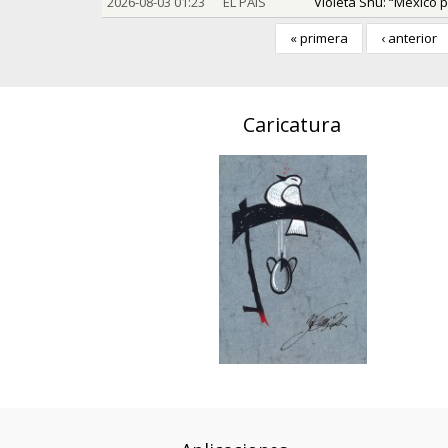
2026-08-03 01:23
EL PAÍS
Violeta Shu: “México p
« primera
‹ anterior
Caricatura