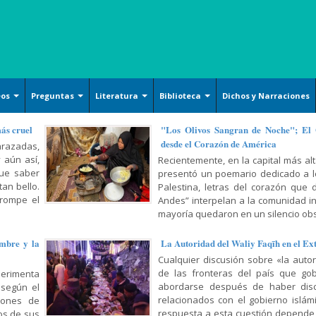
eos
Preguntas
Literatura
Biblioteca
Dichos y Narraciones
Ensayos literarios
Islam básico
Arquitecture
más cruel
"Los Olivos Sangran de Noche"; El
desde el Corazón de América
razadas,
Poesía
Derechos
Handicrafts
 aún así,
Recientemente, en la capital más alt
Cuentos
Oración y Súplica
Islamic Calligraphy
que saber
presentó un poemario dedicado a lo
an bello.
Palestina, letras del corazón que 
Filosofía y Gnosis
Persian Miniature
 rompe el
Andes” interpelan a la comunidad i
Sociología y Historia
mayoría quedaron en un silencio obs
Tazhib (Ornamentation of
valuables pages and texts)
Corán, Hadiz y Dichos
mbre y la
La Autoridad del Waliy Faqīh en el Ex
Armamentos y utensilios
Religión, Política y Ética
Cualquier discusión sobre «la auto
decorados artísticamente
de las fronteras del país que gob
erimenta
Mujer, Familia y Educación
abordarse después de haber dis
 según el
Pintura
relacionados con el gobierno islámic
lones de
Doctrina Islámica y Shiismo
Cerámicas islámicas
respuesta a esta cuestión depende
os de sus