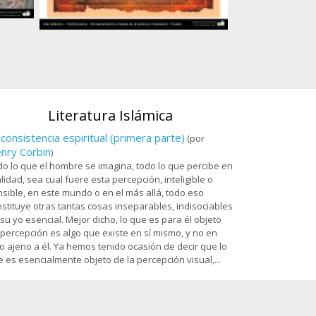
Ostad
Arte islámico – Tazhib persa - cuadro - 80
es
Sala Dar al-Izzah 
Santuario de
Literatura Islámica
 consistencia espiritual (primera parte)
(por
nry Corbin
)
o lo que el hombre se imagina, todo lo que percibe en
lidad, sea cual fuere esta percepción, inteligible o
sible, en este mundo o en el más allá, todo eso
stituye otras tantas cosas inseparables, indisociables
su yo esencial. Mejor dicho, lo que es para él objeto
percepción es algo que existe en sí mismo, y no en
o ajeno a él. Ya hemos tenido ocasión de decir que lo
 es esencialmente objeto de la percepción visual,...