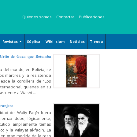
Quienes somos
Contactar
Publicaciones
Revistas
Súplica
Wiki Islam
Noticias
Tienda
Revista Kauzar
 Grito de Gaza que Retumba
Revista Angelitos
a del mundo, en Bolivia, se
Revista Zaqalain
s mártires y la resistencia
desde la cordillera de “Los
nternacional, quienes en su
ecuente a Washi ...
tranjero
ridad del Waliy Faqīh fuera
ierna» debe, lógicamente,
cutido ampliamente temas
o y la wilāyat al-faqih. La
 en gran medida de la reso