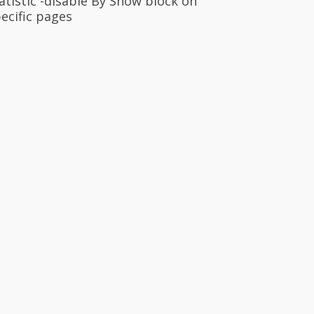
atistic -disable By Show block on
ecific pages