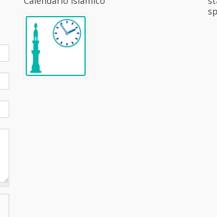
Calendario Islámico
st
sp