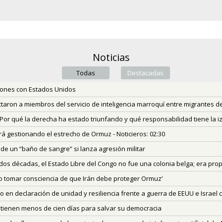
Noticias
Todas
Destacadas
(active tab)
iones con Estados Unidos
taron a miembros del servicio de inteligencia marroquí entre migrantes d
¿Por qué la derecha ha estado triunfando y qué responsabilidad tiene la i
irá gestionando el estrecho de Ormuz - Noticieros: 02:30
de un “baño de sangre” si lanza agresión militar
os décadas, el Estado Libre del Congo no fue una colonia belga; era prop
o tomar consciencia de que Irán debe proteger Ormuz’
o en declaración de unidad y resiliencia frente a guerra de EEUU e Israel c
tienen menos de cien días para salvar su democracia