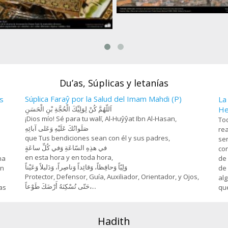
Farhad y Chirin (3), Miniatura de 
Hosein Behzad, Museo de art
esanía- Jatam Kari (Marquetería y
decorativas -73
rnamentación de objetos) - 78
Du’as, Súplicas y letanías
Súplica Faraŷ por la Salud del Imam Mahdi (P)
s
La
اَللّهُمَّ كُنْ لِوَلِيِّكَ الْحُجَّةِ بْنِ الْحَسَنِ
He
¡Dios mío! Sé para tu walī, Al-Huŷŷat Ibn Al-Hasan,
Tod
صَلَواتُكَ عَلَيْهِ وَعَلى آبائِهِ
rea
que Tus bendiciones sean con él y sus padres,
sen
في هذِهِ السّاعَةِ وَفي كُلِّ ساعَةٍ
con
en esta hora y en toda hora,
na
de 
وَلِيّاً وَحافِظاً، وَقائِداً ‏وَناصِراً، وَدَليلاً وَعَيْناً
on
de 
Protector, Defensor, Guía, Auxiliador, Orientador, y Ojos,
alg
حَتّى تُسْكِنَهُ أَرْضَكَ طَوْعاً،...
as
que
Hadith