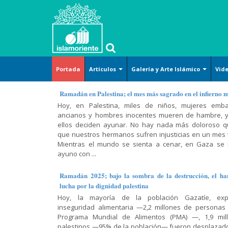
Portada
Artículos
Galería y Arte Islámico
Vid
Islam
Arte y
Islam
Corán-
Métodos
Islam y
Arte islámico
Ramadán en Palestina; el mes más sagrado en el infierno 
básico
Cultura
(definición)
Hadiz-
de la
temas
Hoy, en Palestina, miles de niños, mujeres emba
Caricatura
Dichos
lectura del
sociales
ancianos y hombres inocentes mueren de hambre, y
Derecho
Tafsir del
Cosmovisión
Corán
Lugares sagrados
ellos deciden ayunar. No hay nada más doloroso 
Corán
islámica
Arte-
Jurisprudencia
Religión-
que nuestros hermanos sufren injusticias en un mes t
(exégesis)
Cultura-
Conferencia,
y leyes
Mujer musulmana
Ética
Doctrina
Mientras el mundo se sienta a cenar, en Gaza se
Civilización
discurso y
prácticas
Diálogo
islámica
ayuno con ...
Poster
entrevista
Doctrina
Abierto
Mujer-
Moral
Islámica-
Hadiz
Familia-
Historia y
islámica
Ramadán 2025; bajo la sombra de la destrucción, el ha
Shiismo
Lamentación
Educación
política
Historia
lucha por la dignidad palestina
y
Religiones
Oración-
Hoy, la mayoría de la población Gazatíe, exp
celebración
Historia-
Varios
comparadas
El Shiismo y
Súplica
inseguridad alimentaria —2,2 millones de personas
Biografía
las demás
Recitación
Película,
Sagrado
Programa Mundial de Alimentos (PMA) —, 1,9 mil
Filosofía-
escuelas
del Corán
Ciencias
serie y
Corán
palestinos —95% de la población— fueron desplazad