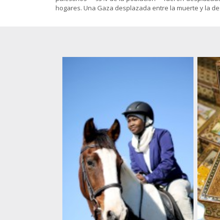
Gnosis
islámicas
animación
hogares. Una Gaza desplazada entre la muerte y la dest
Sociología
El Shiismo y
Política-
las demás
Economía
Folletos
escuelas
para
islámicas
imprimir
(pdf)