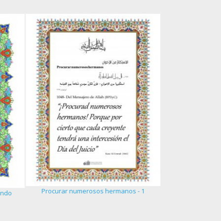
La excelenci
Procurar numerosos hermanos - 1
undo