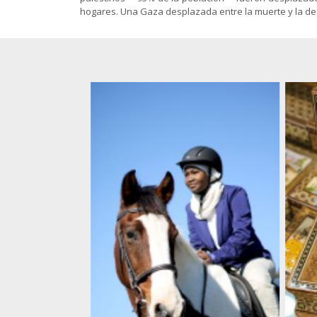
Gnosis
islámicas
animación
hogares. Una Gaza desplazada entre la muerte y la dest
Sociología
El Shiismo y
Política-
las demás
Economía
Folletos
escuelas
para
islámicas
imprimir
(pdf)