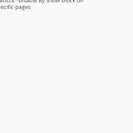
atistic -disable By Show block on
ecific pages