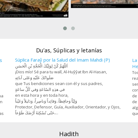
Farhad y Chirin (3), Miniatura de 
Hosein Behzad, Museo de art
esanía- Jatam Kari (Marquetería y
decorativas -73
rnamentación de objetos) - 78
Du’as, Súplicas y letanías
Súplica Faraŷ por la Salud del Imam Mahdi (P)
s
La
اَللّهُمَّ كُنْ لِوَلِيِّكَ الْحُجَّةِ بْنِ الْحَسَنِ
He
¡Dios mío! Sé para tu walī, Al-Huŷŷat Ibn Al-Hasan,
Tod
صَلَواتُكَ عَلَيْهِ وَعَلى آبائِهِ
rea
que Tus bendiciones sean con él y sus padres,
sen
في هذِهِ السّاعَةِ وَفي كُلِّ ساعَةٍ
con
en esta hora y en toda hora,
na
de 
وَلِيّاً وَحافِظاً، وَقائِداً ‏وَناصِراً، وَدَليلاً وَعَيْناً
on
de 
Protector, Defensor, Guía, Auxiliador, Orientador, y Ojos,
alg
حَتّى تُسْكِنَهُ أَرْضَكَ طَوْعاً،...
as
que
Hadith