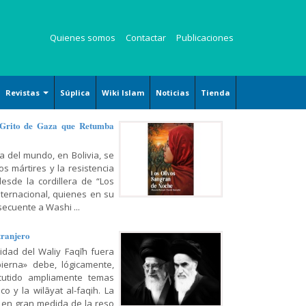
Quienes somos
Contactar
Publicaciones
Revistas
Súplica
Wiki Islam
Noticias
Tienda
Revista Kauzar
 Grito de Gaza que Retumba
Revista Angelitos
a del mundo, en Bolivia, se
Revista Zaqalain
s mártires y la resistencia
desde la cordillera de “Los
nternacional, quienes en su
ecuente a Washi ...
tranjero
ridad del Waliy Faqīh fuera
ierna» debe, lógicamente,
cutido ampliamente temas
o y la wilāyat al-faqih. La
 en gran medida de la reso