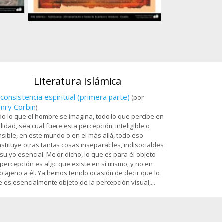
Ostad
Arte islámico – Tazhib persa - cuadro - 80
es
Sala Dar al-Izzah 
Santuario de
Literatura Islámica
 consistencia espiritual (primera parte)
(por
nry Corbin
)
o lo que el hombre se imagina, todo lo que percibe en
lidad, sea cual fuere esta percepción, inteligible o
sible, en este mundo o en el más allá, todo eso
stituye otras tantas cosas inseparables, indisociables
su yo esencial. Mejor dicho, lo que es para él objeto
percepción es algo que existe en sí mismo, y no en
o ajeno a él. Ya hemos tenido ocasión de decir que lo
 es esencialmente objeto de la percepción visual,...