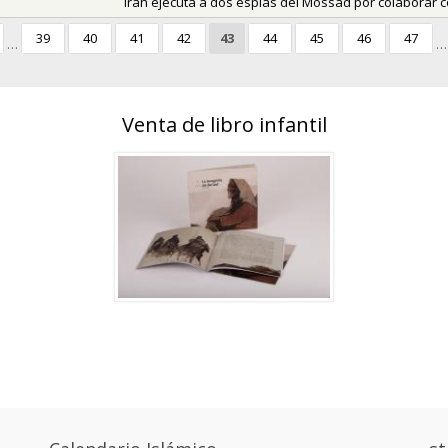
Irán ejecuta a dos espías del Mossad por colaborar c
39
40
41
42
43
44
45
46
47
…
…
Venta de libro infantil