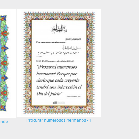
La excelenci
Procurar numerosos hermanos - 1
undo