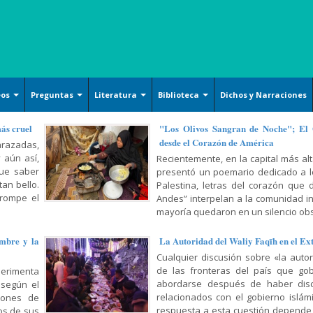
eos
Preguntas
Literatura
Biblioteca
Dichos y Narraciones
Ensayos literarios
Islam básico
Arquitecture
más cruel
"Los Olivos Sangran de Noche"; El
desde el Corazón de América
razadas,
Poesía
Derechos
Handicrafts
 aún así,
Recientemente, en la capital más alt
Cuentos
Oración y Súplica
Islamic Calligraphy
que saber
presentó un poemario dedicado a lo
an bello.
Palestina, letras del corazón que 
Filosofía y Gnosis
Persian Miniature
 rompe el
Andes” interpelan a la comunidad i
Sociología y Historia
mayoría quedaron en un silencio obs
Tazhib (Ornamentation of
valuables pages and texts)
Corán, Hadiz y Dichos
mbre y la
La Autoridad del Waliy Faqīh en el Ex
Armamentos y utensilios
Religión, Política y Ética
Cualquier discusión sobre «la auto
decorados artísticamente
de las fronteras del país que gob
erimenta
Mujer, Familia y Educación
abordarse después de haber dis
 según el
Pintura
relacionados con el gobierno islámic
lones de
Doctrina Islámica y Shiismo
Cerámicas islámicas
respuesta a esta cuestión depende
os de sus