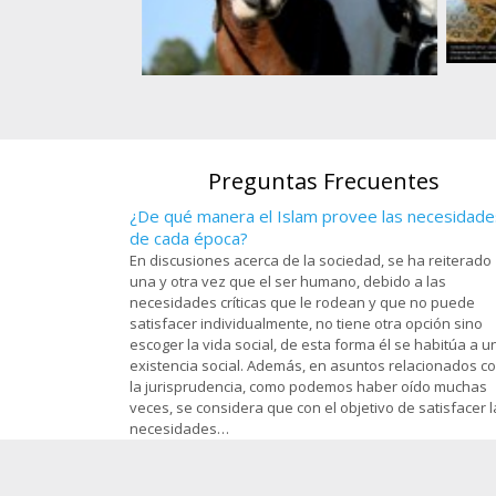
s, en el santuario
). en la ciudad
Art
Atleta de equitación musulmanade una
om - 97
O
nación africana
Preguntas Frecuentes
¿De qué manera el Islam provee las necesidade
de cada época?
En discusiones acerca de la sociedad, se ha reiterado
una y otra vez que el ser humano, debido a las
necesidades críticas que le rodean y que no puede
satisfacer individualmente, no tiene otra opción sino
escoger la vida social, de esta forma él se habitúa a u
existencia social. Además, en asuntos relacionados c
la jurisprudencia, como podemos haber oído muchas
veces, se considera que con el objetivo de satisfacer l
necesidades…