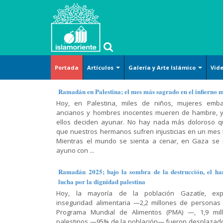
Portada
Artículos
Galería y Arte Islámico
Vid
Islam
Arte y
Islam
Corán-
Métodos
Islam y
Arte islámico
Ramadán en Palestina; el mes más sagrado en el infierno 
básico
Cultura
(definición)
Hadiz-
de la
temas
Hoy, en Palestina, miles de niños, mujeres emba
Caricatura
Dichos
lectura del
sociales
ancianos y hombres inocentes mueren de hambre, y
Derecho
Tafsir del
Cosmovisión
Corán
Lugares sagrados
ellos deciden ayunar. No hay nada más doloroso 
Corán
islámica
Arte-
Jurisprudencia
Religión-
que nuestros hermanos sufren injusticias en un mes t
(exégesis)
Cultura-
Conferencia,
y leyes
Mujer musulmana
Ética
Doctrina
Mientras el mundo se sienta a cenar, en Gaza se
Civilización
discurso y
prácticas
Diálogo
islámica
ayuno con ...
Poster
entrevista
Doctrina
Abierto
Mujer-
Moral
Islámica-
Hadiz
Familia-
Historia y
islámica
Ramadán 2025; bajo la sombra de la destrucción, el ha
Shiismo
Lamentación
Educación
política
Historia
lucha por la dignidad palestina
y
Religiones
Oración-
Hoy, la mayoría de la población Gazatíe, exp
celebración
Historia-
Varios
comparadas
El Shiismo y
Súplica
inseguridad alimentaria —2,2 millones de personas
Biografía
las demás
Recitación
Película,
Sagrado
Programa Mundial de Alimentos (PMA) —, 1,9 mil
Filosofía-
escuelas
del Corán
Ciencias
serie y
Corán
palestinos —95% de la población— fueron desplazad