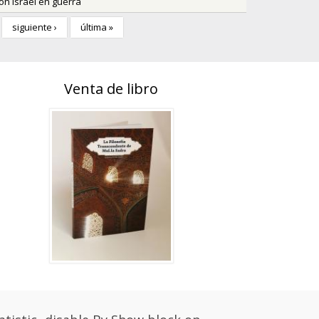
on Israel en guerra
siguiente ›
última »
Venta de libro