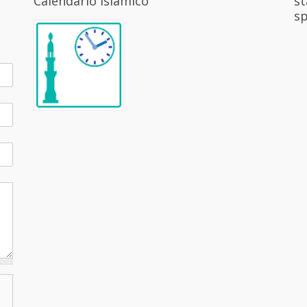
Calendario Islámico
st
sp