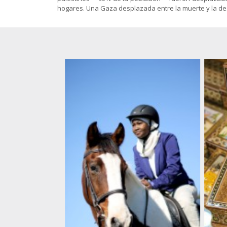
Gnosis
islámicas
animación
hogares. Una Gaza desplazada entre la muerte y la dest
Sociología
El Shiismo y
Política-
las demás
Economía
Folletos
escuelas
para
islámicas
imprimir
(pdf)