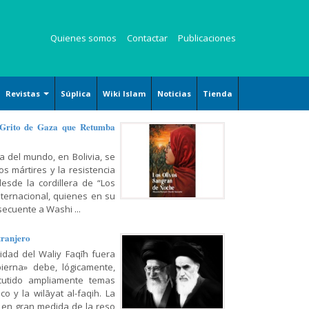
Quienes somos
Contactar
Publicaciones
Revistas
Súplica
Wiki Islam
Noticias
Tienda
Revista Kauzar
 Grito de Gaza que Retumba
Revista Angelitos
a del mundo, en Bolivia, se
Revista Zaqalain
s mártires y la resistencia
desde la cordillera de “Los
nternacional, quienes en su
ecuente a Washi ...
tranjero
ridad del Waliy Faqīh fuera
ierna» debe, lógicamente,
cutido ampliamente temas
o y la wilāyat al-faqih. La
 en gran medida de la reso