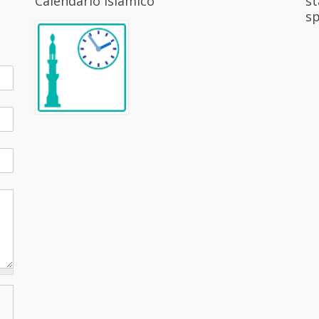
Calendario Islámico
st
sp