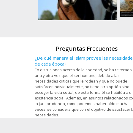
s, en el santuario
). en la ciudad
Art
Atleta de equitación musulmanade una
om - 97
O
nación africana
Preguntas Frecuentes
¿De qué manera el Islam provee las necesidade
de cada época?
En discusiones acerca de la sociedad, se ha reiterado
una y otra vez que el ser humano, debido a las
necesidades críticas que le rodean y que no puede
satisfacer individualmente, no tiene otra opción sino
escoger la vida social, de esta forma él se habitúa a u
existencia social. Además, en asuntos relacionados c
la jurisprudencia, como podemos haber oído muchas
veces, se considera que con el objetivo de satisfacer l
necesidades…