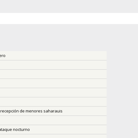
ero
la recepción de menores saharauis
 ataque nocturno