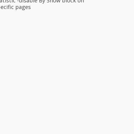
atistic -disable By Show block on
ecific pages