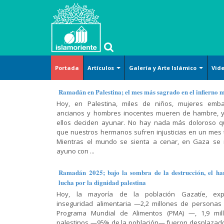
Portada
Artículos
Galería y Arte Islámico
Vid
Islam
Arte y
Islam
Corán-
Métodos
Islam y
Arte islámico
Ramadán en Palestina; el mes más sagrado en el infierno 
básico
Cultura
(definición)
Hadiz-
de la
temas
Hoy, en Palestina, miles de niños, mujeres emba
Caricatura
Dichos
lectura del
sociales
ancianos y hombres inocentes mueren de hambre, y
Derecho
Tafsir del
Cosmovisión
Corán
Lugares sagrados
ellos deciden ayunar. No hay nada más doloroso 
Corán
islámica
Arte-
Jurisprudencia
Religión-
que nuestros hermanos sufren injusticias en un mes t
(exégesis)
Cultura-
Conferencia,
y leyes
Mujer musulmana
Ética
Doctrina
Mientras el mundo se sienta a cenar, en Gaza se
Civilización
discurso y
prácticas
Diálogo
islámica
ayuno con ...
Poster
entrevista
Doctrina
Abierto
Mujer-
Moral
Islámica-
Hadiz
Familia-
Historia y
islámica
Ramadán 2025; bajo la sombra de la destrucción, el ha
Shiismo
Lamentación
Educación
política
Historia
lucha por la dignidad palestina
y
Religiones
Oración-
Hoy, la mayoría de la población Gazatíe, exp
celebración
Historia-
Varios
comparadas
El Shiismo y
Súplica
inseguridad alimentaria —2,2 millones de personas
Biografía
las demás
Recitación
Película,
Sagrado
Programa Mundial de Alimentos (PMA) —, 1,9 mil
Filosofía-
escuelas
del Corán
Ciencias
serie y
Corán
palestinos —95% de la población— fueron desplazad