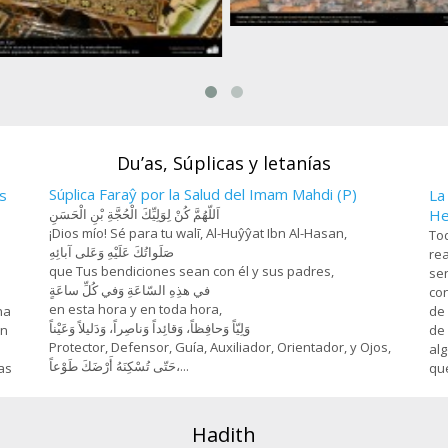
Farhad y Chirin (3), Miniatura de 
Hosein Behzad, Museo de art
esanía- Jatam Kari (Marquetería y
decorativas -73
rnamentación de objetos) - 78
Du’as, Súplicas y letanías
Súplica Faraŷ por la Salud del Imam Mahdi (P)
s
La
اَللّهُمَّ كُنْ لِوَلِيِّكَ الْحُجَّةِ بْنِ الْحَسَنِ
He
¡Dios mío! Sé para tu walī, Al-Huŷŷat Ibn Al-Hasan,
Tod
صَلَواتُكَ عَلَيْهِ وَعَلى آبائِهِ
rea
que Tus bendiciones sean con él y sus padres,
sen
في هذِهِ السّاعَةِ وَفي كُلِّ ساعَةٍ
con
en esta hora y en toda hora,
na
de 
وَلِيّاً وَحافِظاً، وَقائِداً ‏وَناصِراً، وَدَليلاً وَعَيْناً
on
de 
Protector, Defensor, Guía, Auxiliador, Orientador, y Ojos,
alg
حَتّى تُسْكِنَهُ أَرْضَكَ طَوْعاً،...
as
que
Hadith