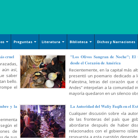
eos
Preguntas
Literatura
Biblioteca
Dichos y Narraciones
Ensayos literarios
Islam básico
Arquitecture
más cruel
"Los Olivos Sangran de Noche"; El
desde el Corazón de América
razadas,
Poesía
Derechos
Handicrafts
 aún así,
Recientemente, en la capital más alt
Cuentos
Oración y Súplica
Islamic Calligraphy
que saber
presentó un poemario dedicado a lo
an bello.
Palestina, letras del corazón que 
Filosofía y Gnosis
Persian Miniature
 rompe el
Andes” interpelan a la comunidad i
Sociología y Historia
mayoría quedaron en un silencio obs
Tazhib (Ornamentation of
valuables pages and texts)
Corán, Hadiz y Dichos
mbre y la
La Autoridad del Waliy Faqīh en el Ex
Armamentos y utensilios
Religión, Política y Ética
Cualquier discusión sobre «la auto
decorados artísticamente
de las fronteras del país que gob
erimenta
Mujer, Familia y Educación
abordarse después de haber dis
 según el
Pintura
relacionados con el gobierno islámic
lones de
Doctrina Islámica y Shiismo
Cerámicas islámicas
respuesta a esta cuestión depende
os de sus