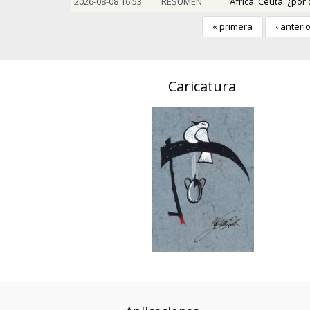
2026-08-08 16:53
RESUMEN
África. Ceuta: ¿po
« primera
‹ anteri
Caricatura