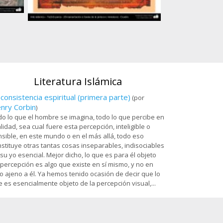
Ostad
Arte islámico – Tazhib persa - cuadro - 80
es
Sala Dar al-Izzah 
Santuario de
Literatura Islámica
 consistencia espiritual (primera parte)
(por
nry Corbin
)
o lo que el hombre se imagina, todo lo que percibe en
lidad, sea cual fuere esta percepción, inteligible o
sible, en este mundo o en el más allá, todo eso
stituye otras tantas cosas inseparables, indisociables
su yo esencial. Mejor dicho, lo que es para él objeto
percepción es algo que existe en sí mismo, y no en
o ajeno a él. Ya hemos tenido ocasión de decir que lo
 es esencialmente objeto de la percepción visual,...