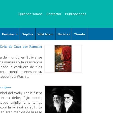
Quienes somos
Contactar
Publicaciones
Revistas
Súplica
Wiki Islam
Noticias
Tienda
Revista Kauzar
 Grito de Gaza que Retumba
Revista Angelitos
a del mundo, en Bolivia, se
Revista Zaqalain
s mártires y la resistencia
desde la cordillera de “Los
nternacional, quienes en su
ecuente a Washi ...
tranjero
ridad del Waliy Faqīh fuera
ierna» debe, lógicamente,
cutido ampliamente temas
o y la wilāyat al-faqih. La
 en gran medida de la reso