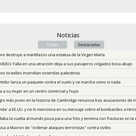
Noticias
Todas
(active tab)
Destacadas
e destruye a martillazos una estatua de la Virgen María
IDEO: Falla en una atracción deja a sus pasajeros colgados boca abajo
os israelíes incendian viviendas palestinas
tidor lanza un paquete contra el suelo y se marcha como si nada
 a su mujer en un centro comercial y huye
ro más joven en la historia de Cambridge renuncia tras acusaciones de m
vida' a EE.UU. y no lo menciona en su mensaje sobre el bombardeo a Hir
 daba la vuelta al mundo posa para una foto y termina con fracturas en la
sa a Macron de "ordenar ataques terroristas" contra civiles