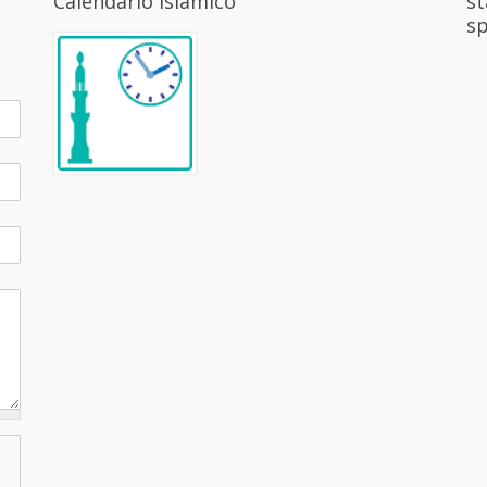
Calendario Islámico
st
sp