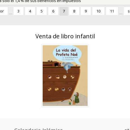
a solo el 1,4 % de sus beneficios en impuestos
ior
3
4
5
6
7
8
9
10
11
s
…
…
Venta de libro infantil