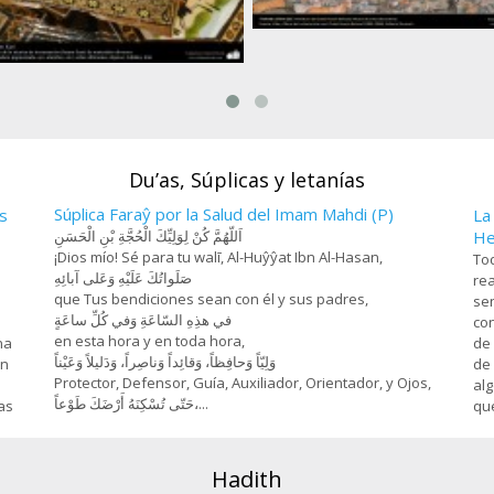
Farhad y Chirin (3), Miniatura de 
Hosein Behzad, Museo de art
esanía- Jatam Kari (Marquetería y
decorativas -73
rnamentación de objetos) - 78
Du’as, Súplicas y letanías
Súplica Faraŷ por la Salud del Imam Mahdi (P)
s
La
اَللّهُمَّ كُنْ لِوَلِيِّكَ الْحُجَّةِ بْنِ الْحَسَنِ
He
¡Dios mío! Sé para tu walī, Al-Huŷŷat Ibn Al-Hasan,
Tod
صَلَواتُكَ عَلَيْهِ وَعَلى آبائِهِ
rea
que Tus bendiciones sean con él y sus padres,
sen
في هذِهِ السّاعَةِ وَفي كُلِّ ساعَةٍ
con
en esta hora y en toda hora,
na
de 
وَلِيّاً وَحافِظاً، وَقائِداً ‏وَناصِراً، وَدَليلاً وَعَيْناً
on
de 
Protector, Defensor, Guía, Auxiliador, Orientador, y Ojos,
alg
حَتّى تُسْكِنَهُ أَرْضَكَ طَوْعاً،...
as
que
Hadith