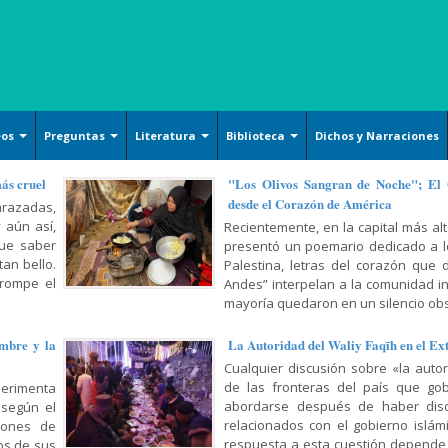
eos
Preguntas
Literatura
Biblioteca
Dichos y Narraciones
Ensayos literarios
Islam básico
Arquitecture
más cruel
"Los Olivos Sangran de Noche"; El
desde el Corazón de América
razadas,
Poesía
Derechos
Handicrafts
 aún así,
Recientemente, en la capital más alt
Cuentos
Oración y Súplica
Islamic Calligraphy
que saber
presentó un poemario dedicado a lo
an bello.
Palestina, letras del corazón que 
Filosofía y Gnosis
Persian Miniature
 rompe el
Andes” interpelan a la comunidad i
Sociología y Historia
mayoría quedaron en un silencio obs
Tazhib (Ornamentation of
valuables pages and texts)
Corán, Hadiz y Dichos
mbre y la
La Autoridad del Waliy Faqīh en el Ex
Armamentos y utensilios
Religión, Política y Ética
Cualquier discusión sobre «la auto
decorados artísticamente
de las fronteras del país que gob
erimenta
Mujer, Familia y Educación
abordarse después de haber dis
 según el
Pintura
relacionados con el gobierno islámic
lones de
Doctrina Islámica y Shiismo
Cerámicas islámicas
respuesta a esta cuestión depende
os de sus