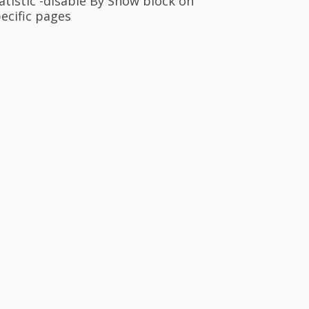
atistic -disable By Show block on
ecific pages