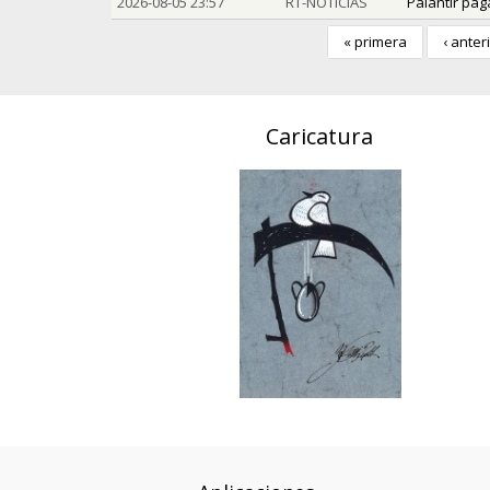
2026-08-05 23:57
RT-NOTICIAS
Palantir pag
« primera
‹ anter
Caricatura