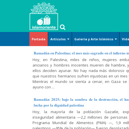
Portada
Artículos
Galería y Arte Islámico
Vid
Islam
Arte y
Islam
Corán-
Métodos
Islam y
Arte islámico
Ramadán en Palestina; el mes más sagrado en el infierno 
básico
Cultura
(definición)
Hadiz-
de la
temas
Hoy, en Palestina, miles de niños, mujeres emba
Caricatura
Dichos
lectura del
sociales
ancianos y hombres inocentes mueren de hambre, y
Derecho
Tafsir del
Cosmovisión
Corán
Lugares sagrados
ellos deciden ayunar. No hay nada más doloroso 
Corán
islámica
Arte-
Jurisprudencia
Religión-
que nuestros hermanos sufren injusticias en un mes t
(exégesis)
Cultura-
Conferencia,
y leyes
Mujer musulmana
Ética
Doctrina
Mientras el mundo se sienta a cenar, en Gaza se
Civilización
discurso y
prácticas
Diálogo
islámica
ayuno con ...
Poster
entrevista
Doctrina
Abierto
Mujer-
Moral
Islámica-
Hadiz
Familia-
Historia y
islámica
Ramadán 2025; bajo la sombra de la destrucción, el ha
Shiismo
Lamentación
Educación
política
Historia
lucha por la dignidad palestina
y
Religiones
Oración-
Hoy, la mayoría de la población Gazatíe, exp
celebración
Historia-
Varios
comparadas
El Shiismo y
Súplica
inseguridad alimentaria —2,2 millones de personas
Biografía
las demás
Recitación
Película,
Sagrado
Programa Mundial de Alimentos (PMA) —, 1,9 mil
Filosofía-
escuelas
del Corán
Ciencias
serie y
Corán
palestinos —95% de la población— fueron desplazad