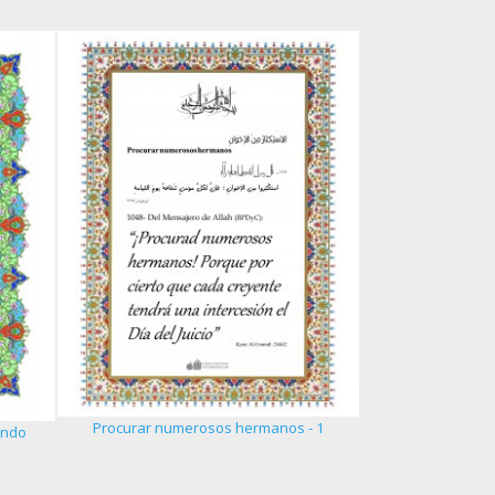
La excelenci
Procurar numerosos hermanos - 1
undo