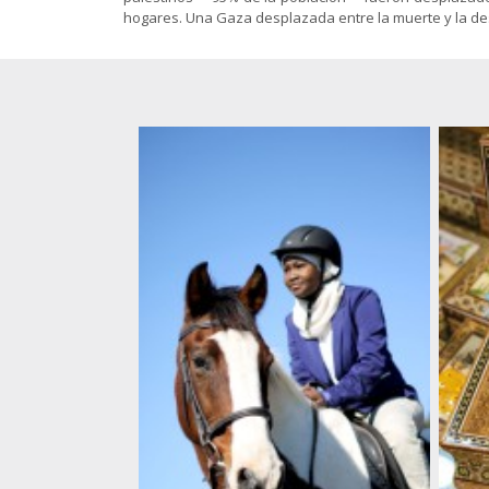
Gnosis
islámicas
animación
hogares. Una Gaza desplazada entre la muerte y la dest
Sociología
El Shiismo y
Política-
las demás
Economía
Folletos
escuelas
para
islámicas
imprimir
(pdf)