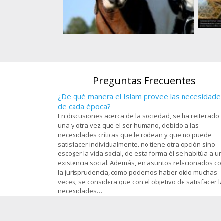
s, en el santuario
). en la ciudad
Art
Atleta de equitación musulmanade una
om - 97
O
nación africana
Preguntas Frecuentes
¿De qué manera el Islam provee las necesidade
de cada época?
En discusiones acerca de la sociedad, se ha reiterado
una y otra vez que el ser humano, debido a las
necesidades críticas que le rodean y que no puede
satisfacer individualmente, no tiene otra opción sino
escoger la vida social, de esta forma él se habitúa a u
existencia social. Además, en asuntos relacionados c
la jurisprudencia, como podemos haber oído muchas
veces, se considera que con el objetivo de satisfacer l
necesidades…