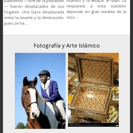
islámico y la wilāyat al-faqih. La
palestinos —95% de la población
respuesta a esta cuestión
— fueron desplazados de sus
depende en gran medida de la
hogares. Una Gaza desplazada
reso ...
entre la muerte y la destrucción;
pues se ha ...
Fotografía y Arte Islámico
F
iones,