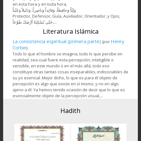
en esta hora y en toda hora,
وَلِيّاً وَحافِظاً، وَقائِداً ‏وَناصِراً، وَدَليلاً وَعَيْناً
Protector, Defensor, Guía, Auxiliador, Orientador, y Ojos,
حَتّى تُسْكِنَهُ أَرْضَكَ طَوْعاً،...
Literatura Islámica
La consistencia espiritual (primera parte)
Henry
(por
Corbin
)
Todo lo que el hombre se imagina, todo lo que percibe en
realidad, sea cual fuere esta percepción, inteligible o
sensible, en este mundo o en el más allá, todo eso
constituye otras tantas cosas inseparables, indisociables de
su yo esencial. Mejor dicho, lo que es para él objeto de
percepción es algo que existe en sí mismo, y no en algo
ajeno a él. Ya hemos tenido ocasión de decir que lo que es
esencialmente objeto de la percepción visual,...
Hadith