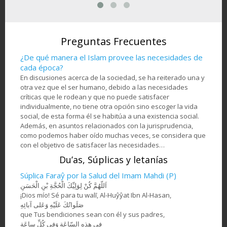
Mi
Artesanía- Jatam Kari
de
Atleta de equitación
Hos
(Marquetería y
en la
musulmanade una
de a
Ornamentación de
om -
nación africana
objetos) - 78
Preguntas Frecuentes
¿De qué manera el Islam provee las necesidades de
cada época?
En discusiones acerca de la sociedad, se ha reiterado una y
otra vez que el ser humano, debido a las necesidades
críticas que le rodean y que no puede satisfacer
individualmente, no tiene otra opción sino escoger la vida
social, de esta forma él se habitúa a una existencia social.
Además, en asuntos relacionados con la jurisprudencia,
como podemos haber oído muchas veces, se considera que
con el objetivo de satisfacer las necesidades…
Du’as, Súplicas y letanías
Súplica Faraŷ por la Salud del Imam Mahdi (P)
اَللّهُمَّ كُنْ لِوَلِيِّكَ الْحُجَّةِ بْنِ الْحَسَنِ
¡Dios mío! Sé para tu walī, Al-Huŷŷat Ibn Al-Hasan,
صَلَواتُكَ عَلَيْهِ وَعَلى آبائِهِ
que Tus bendiciones sean con él y sus padres,
في هذِهِ السّاعَةِ وَفي كُلِّ ساعَةٍ