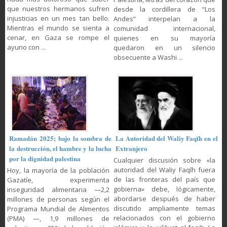
que nuestros hermanos sufren
desde la cordillera de “Los
injusticias en un mes tan bello.
Andes” interpelan a la
Mientras el mundo se sienta a
comunidad internacional,
cenar, en Gaza se rompe el
quienes en su mayoría
ayuno con ...
quedaron en un silencio
obsecuente a Washi ...
Ramadán 2025; bajo la sombra de
La Autoridad del Waliy Faqīh en el
la destrucción, el hambre y la lucha
Extranjero
por la dignidad palestina
Cualquier discusión sobre «la
autoridad del Waliy Faqīh fuera
Hoy, la mayoría de la población
de las fronteras del país que
Gazatíe, experimenta
gobierna» debe, lógicamente,
inseguridad alimentaria —2,2
abordarse después de haber
millones de personas según el
discutido ampliamente temas
Programa Mundial de Alimentos
relacionados con el gobierno
(PMA) —, 1,9 millones de