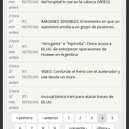
min
NOTICIAS
del hospital le cae en la cabeza (VIDEO)
antes
3 hora
37
RT-
IMÁGENES SENSIBLES: El momento en que un
min
NOTICIAS
automóvil arrolla a un grupo de peatones
antes
3 hora
"Arrogante" e "hipócrita": China acusa a
37
RT-
EE.UU. de entorpecer operaciones de
min
NOTICIAS
Huawei en Argentina
antes
3 hora
37
RT-
VIDEO: Confunde el freno con el acelerador y
min
NOTICIAS
cae desde un muro
antes
3 hora
37
RT-
Inusual táctica iraní para atacar bases de
min
NOTICIAS
EE.UU.
antes
« primera
‹ anterior
1
2
3
4
5
6
7
8
9
siguiente ›
última »