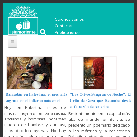
Quienes somos
Contactar
Publicaciones
Ramadán en Palestina; el mes más
"Los Olivos Sangran de Noche"; El
sagrado en el infierno más cruel
Grito de Gaza que Retumba desde
el Corazón de América
Hoy, en Palestina, miles de
niños, mujeres embarazadas,
Recientemente, en la capital más
ancianos y hombres inocentes
alta del mundo, en Bolivia, se
mueren de hambre, y aún así,
presentó un poemario dedicado
ellos deciden ayunar. No hay
a los mártires y la resistencia
nada más doloroso que saber
Palestina, letras del corazón que