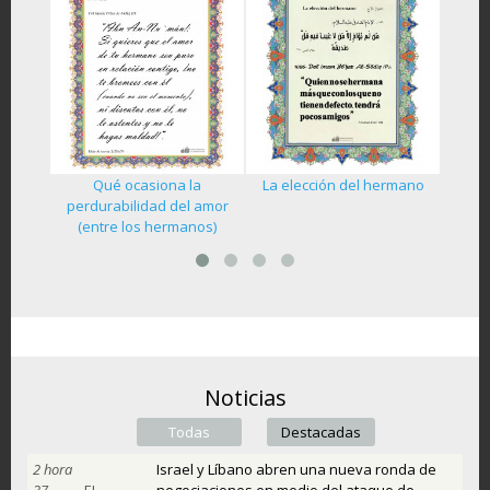
Qué ocasiona la
La elección del hermano
ano del
La her
perdurabilidad del amor
(entre los hermanos)
Noticias
Todas
(active tab)
Destacadas
2 hora
Israel y Líbano abren una nueva ronda de
37
EL
negociaciones en medio del ataque de