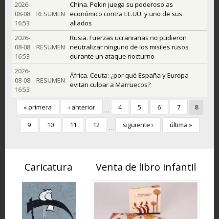
2026-
China. Pekin juega su poderoso as
08-08
RESUMEN
económico contra EE.UU. y uno de sus
16:53
aliados
2026-
Rusia. Fuerzas ucranianas no pudieron
08-08
RESUMEN
neutralizar ninguno de los misiles rusos
16:53
durante un ataque nocturno
2026-
África. Ceuta: ¿por qué España y Europa
08-08
RESUMEN
evitan culpar a Marruecos?
16:53
« primera
‹ anterior
4
5
6
7
8
…
9
10
11
12
siguiente ›
última »
…
Caricatura
Venta de libro infantil