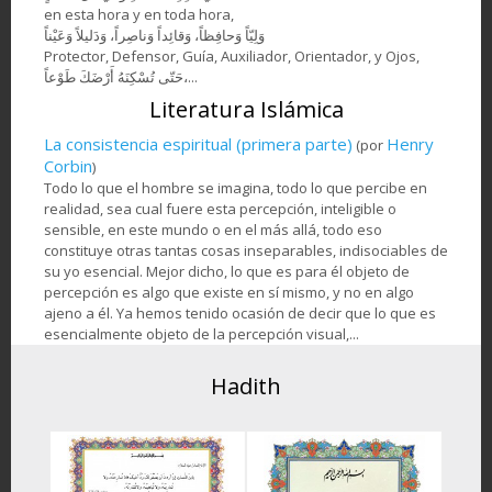
en esta hora y en toda hora,
وَلِيّاً وَحافِظاً، وَقائِداً ‏وَناصِراً، وَدَليلاً وَعَيْناً
Protector, Defensor, Guía, Auxiliador, Orientador, y Ojos,
حَتّى تُسْكِنَهُ أَرْضَكَ طَوْعاً،...
Literatura Islámica
La consistencia espiritual (primera parte)
Henry
(por
Corbin
)
Todo lo que el hombre se imagina, todo lo que percibe en
realidad, sea cual fuere esta percepción, inteligible o
sensible, en este mundo o en el más allá, todo eso
constituye otras tantas cosas inseparables, indisociables de
su yo esencial. Mejor dicho, lo que es para él objeto de
percepción es algo que existe en sí mismo, y no en algo
ajeno a él. Ya hemos tenido ocasión de decir que lo que es
esencialmente objeto de la percepción visual,...
Hadith