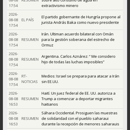
17:54
extractivismo minero
2026-
El partido gobernante de Hungría propone al
08-08
EL PAÍS
jurista András Baka como nuevo presidente
17:54
2026-
Irán. Ultiman acuerdo bilateral con Omán
08-08
RESUMEN
para la gestión soberana del estrecho de
17:54
Ormuz
2026-
Argentina. Carlos Aznárez: “ Me considero
08-08
RESUMEN
hijo de todas las luchas imposibles”
17:54
2026-
RT-
Medios: Israel se prepara para atacar a Irán
08-08
NOTICIAS
sin EE.UU.
17:54
2026-
Haití. Un juez federal de EE. UU. autoriza a
08-08
RESUMEN
Trump a comenzar a deportar migrantes
16:53
haitianos
2026-
Sáhara Occidental. Prosiguen las muestras
08-08
RESUMEN
de solidaridad con el pueblo saharaui
16:53
durante la recepción de menores saharauis