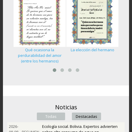
Qué ocasiona la
La elección del hermano
ano del
La her
perdurabilidad del amor
(entre los hermanos)
Noticias
Todas
(active tab)
Destacadas
2026-
Ecología social. Bolivia. Expertos advierten
08-08
RESUMEN
sobre alto consumo de agua en