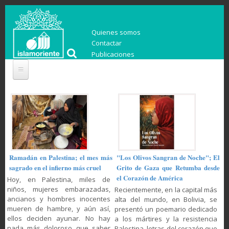
Quienes somos
Contactar
Publicaciones
Ramadán en Palestina; el mes más
"Los Olivos Sangran de Noche"; El
sagrado en el infierno más cruel
Grito de Gaza que Retumba desde
el Corazón de América
Hoy, en Palestina, miles de
niños, mujeres embarazadas,
Recientemente, en la capital más
ancianos y hombres inocentes
alta del mundo, en Bolivia, se
mueren de hambre, y aún así,
presentó un poemario dedicado
ellos deciden ayunar. No hay
a los mártires y la resistencia
nada más doloroso que saber
Palestina, letras del corazón que