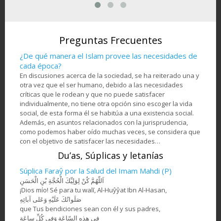
Mi
Artesanía- Jatam Kari
de
Atleta de equitación
Hos
(Marquetería y
en la
musulmanade una
de a
Ornamentación de
om -
nación africana
objetos) - 78
Preguntas Frecuentes
¿De qué manera el Islam provee las necesidades de
cada época?
En discusiones acerca de la sociedad, se ha reiterado una y
otra vez que el ser humano, debido a las necesidades
críticas que le rodean y que no puede satisfacer
individualmente, no tiene otra opción sino escoger la vida
social, de esta forma él se habitúa a una existencia social.
Además, en asuntos relacionados con la jurisprudencia,
como podemos haber oído muchas veces, se considera que
con el objetivo de satisfacer las necesidades…
Du’as, Súplicas y letanías
Súplica Faraŷ por la Salud del Imam Mahdi (P)
اَللّهُمَّ كُنْ لِوَلِيِّكَ الْحُجَّةِ بْنِ الْحَسَنِ
¡Dios mío! Sé para tu walī, Al-Huŷŷat Ibn Al-Hasan,
صَلَواتُكَ عَلَيْهِ وَعَلى آبائِهِ
que Tus bendiciones sean con él y sus padres,
في هذِهِ السّاعَةِ وَفي كُلِّ ساعَةٍ