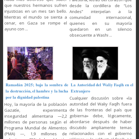
que nuestros hermanos sufren
desde la cordillera de “Los
injusticias en un mes tan bello.
Andes” interpelan a la
Mientras el mundo se sienta a
comunidad internacional,
cenar, en Gaza se rompe el
quienes en su mayoría
ayuno con ...
quedaron en un silencio
obsecuente a Washi ...
Ramadán 2025; bajo la sombra de
La Autoridad del Waliy Faqīh en el
la destrucción, el hambre y la lucha
Extranjero
por la dignidad palestina
Cualquier discusión sobre «la
autoridad del Waliy Faqīh fuera
Hoy, la mayoría de la población
de las fronteras del país que
Gazatíe, experimenta
gobierna» debe, lógicamente,
inseguridad alimentaria —2,2
abordarse después de haber
millones de personas según el
discutido ampliamente temas
Programa Mundial de Alimentos
relacionados con el gobierno
(PMA) —, 1,9 millones de