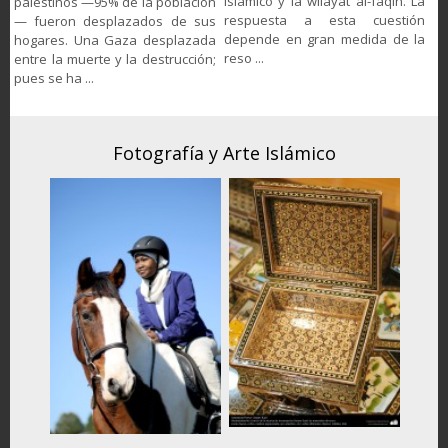
islámico y la wilāyat al-faqih. La
palestinos —95% de la población
respuesta a esta cuestión
— fueron desplazados de sus
depende en gran medida de la
hogares. Una Gaza desplazada
reso ...
entre la muerte y la destrucción;
pues se ha ...
Fotografía y Arte Islámico
F
iones,