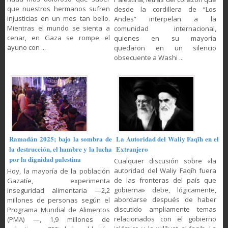
que nuestros hermanos sufren
desde la cordillera de “Los
injusticias en un mes tan bello.
Andes” interpelan a la
Mientras el mundo se sienta a
comunidad internacional,
cenar, en Gaza se rompe el
quienes en su mayoría
ayuno con ...
quedaron en un silencio
obsecuente a Washi ...
Ramadán 2025; bajo la sombra de
La Autoridad del Waliy Faqīh en el
la destrucción, el hambre y la lucha
Extranjero
por la dignidad palestina
Cualquier discusión sobre «la
autoridad del Waliy Faqīh fuera
Hoy, la mayoría de la población
de las fronteras del país que
Gazatíe, experimenta
gobierna» debe, lógicamente,
inseguridad alimentaria —2,2
abordarse después de haber
millones de personas según el
discutido ampliamente temas
Programa Mundial de Alimentos
relacionados con el gobierno
(PMA) —, 1,9 millones de