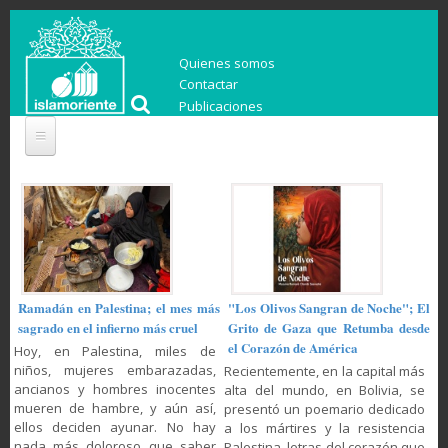
Quienes somos
Contactar
Publicaciones
Ramadán en Palestina; el mes más
"Los Olivos Sangran de Noche"; El
sagrado en el infierno más cruel
Grito de Gaza que Retumba desde
el Corazón de América
Hoy, en Palestina, miles de
niños, mujeres embarazadas,
Recientemente, en la capital más
ancianos y hombres inocentes
alta del mundo, en Bolivia, se
mueren de hambre, y aún así,
presentó un poemario dedicado
ellos deciden ayunar. No hay
a los mártires y la resistencia
nada más doloroso que saber
Palestina, letras del corazón que