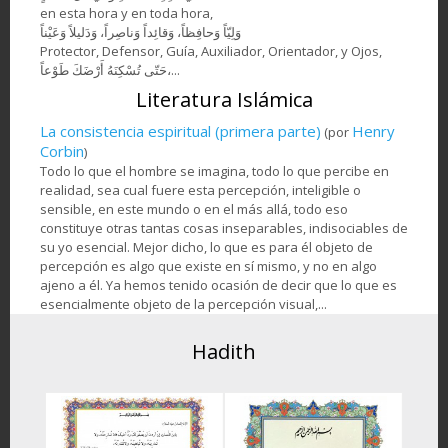
en esta hora y en toda hora,
وَلِيّاً وَحافِظاً، وَقائِداً ‏وَناصِراً، وَدَليلاً وَعَيْناً
Protector, Defensor, Guía, Auxiliador, Orientador, y Ojos,
حَتّى تُسْكِنَهُ أَرْضَكَ طَوْعاً،...
Literatura Islámica
La consistencia espiritual (primera parte)
Henry
(por
Corbin
)
Todo lo que el hombre se imagina, todo lo que percibe en
realidad, sea cual fuere esta percepción, inteligible o
sensible, en este mundo o en el más allá, todo eso
constituye otras tantas cosas inseparables, indisociables de
su yo esencial. Mejor dicho, lo que es para él objeto de
percepción es algo que existe en sí mismo, y no en algo
ajeno a él. Ya hemos tenido ocasión de decir que lo que es
esencialmente objeto de la percepción visual,...
Hadith