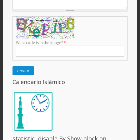
What code is in the image?
*
Calendario Islámico
statistic -disable By Show block on