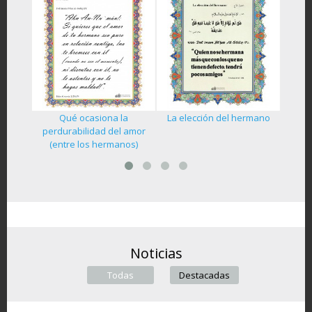
Qué ocasiona la
La elección del hermano
ano del
La her
perdurabilidad del amor
(entre los hermanos)
Noticias
Todas
(active tab)
Destacadas