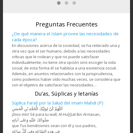
Mi
Artesanía- Jatam Kari
de
Atleta de equitación
Hos
(Marquetería y
en la
musulmanade una
de a
Ornamentación de
om -
nación africana
objetos) - 78
Preguntas Frecuentes
¿De qué manera el Islam provee las necesidades de
cada época?
En discusiones acerca de la sociedad, se ha reiterado una y
otra vez que el ser humano, debido a las necesidades
críticas que le rodean y que no puede satisfacer
individualmente, no tiene otra opción sino escoger la vida
social, de esta forma él se habitúa a una existencia social.
Además, en asuntos relacionados con la jurisprudencia,
como podemos haber oído muchas veces, se considera que
con el objetivo de satisfacer las necesidades…
Du’as, Súplicas y letanías
Súplica Faraŷ por la Salud del Imam Mahdi (P)
اَللّهُمَّ كُنْ لِوَلِيِّكَ الْحُجَّةِ بْنِ الْحَسَنِ
¡Dios mío! Sé para tu walī, Al-Huŷŷat Ibn Al-Hasan,
صَلَواتُكَ عَلَيْهِ وَعَلى آبائِهِ
que Tus bendiciones sean con él y sus padres,
في هذِهِ السّاعَةِ وَفي كُلِّ ساعَةٍ