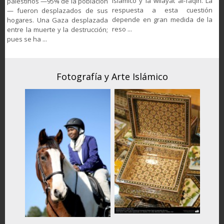
islámico y la wilāyat al-faqih. La
palestinos —95% de la población
respuesta a esta cuestión
— fueron desplazados de sus
depende en gran medida de la
hogares. Una Gaza desplazada
reso ...
entre la muerte y la destrucción;
pues se ha ...
Fotografía y Arte Islámico
F
iones,