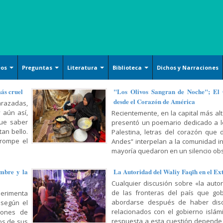
eos
Preguntas
Literatura
Biblioteca
Dichos y Narraciones
Ensayos literarios
Islam básico
Arquitecture
más cruel
"Los Olivos Sangran de Noche"; El
desde el Corazón de América
razadas,
Poesía
Derechos
Handicrafts
 aún así,
Recientemente, en la capital más alt
Cuentos
Oración y Súplica
Islamic Calligraphy
que saber
presentó un poemario dedicado a lo
an bello.
Palestina, letras del corazón que 
Filosofía y Gnosis
Persian Miniature
 rompe el
Andes” interpelan a la comunidad i
Sociología y Historia
mayoría quedaron en un silencio obs
Tazhib (Ornamentation of
valuables pages and texts)
Corán, Hadiz y Dichos
mbre y la
La Autoridad del Waliy Faqīh en el Ex
Armamentos y utensilios
Religión, Política y Ética
Cualquier discusión sobre «la auto
decorados artísticamente
de las fronteras del país que gob
erimenta
Mujer, Familia y Educación
abordarse después de haber dis
 según el
Pintura
relacionados con el gobierno islámic
lones de
Doctrina Islámica y Shiismo
Cerámicas islámicas
respuesta a esta cuestión depende
os de sus