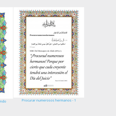
La excelenci
Procurar numerosos hermanos - 1
undo