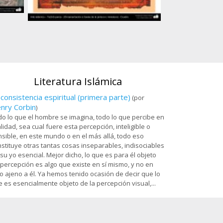
Ostad
Arte islámico – Tazhib persa - cuadro - 80
es
Sala Dar al-Izzah 
Santuario de
Literatura Islámica
 consistencia espiritual (primera parte)
(por
nry Corbin
)
o lo que el hombre se imagina, todo lo que percibe en
lidad, sea cual fuere esta percepción, inteligible o
sible, en este mundo o en el más allá, todo eso
stituye otras tantas cosas inseparables, indisociables
su yo esencial. Mejor dicho, lo que es para él objeto
percepción es algo que existe en sí mismo, y no en
o ajeno a él. Ya hemos tenido ocasión de decir que lo
 es esencialmente objeto de la percepción visual,...