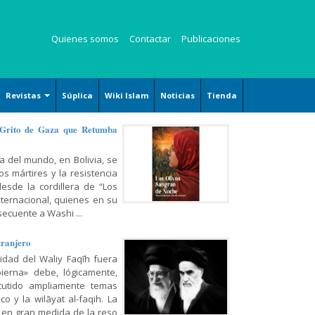
Quienes somos
Contactar
Publicaciones
Revistas
Súplica
Wiki Islam
Noticias
Tienda
Revista Kauzar
 Grito de Gaza que Retumba
Revista Angelitos
a del mundo, en Bolivia, se
Revista Zaqalain
s mártires y la resistencia
desde la cordillera de “Los
nternacional, quienes en su
ecuente a Washi ...
tranjero
ridad del Waliy Faqīh fuera
ierna» debe, lógicamente,
cutido ampliamente temas
o y la wilāyat al-faqih. La
 en gran medida de la reso