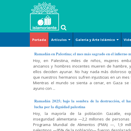
Portada
Artículos
Galería y Arte Islámico
Vid
Islam
Arte y
Islam
Corán-
Métodos
Islam y
Arte islámico
Ramadán en Palestina; el mes más sagrado en el infierno 
básico
Cultura
(definición)
Hadiz-
de la
temas
Hoy, en Palestina, miles de niños, mujeres emba
Caricatura
Dichos
lectura del
sociales
ancianos y hombres inocentes mueren de hambre, y
Derecho
Tafsir del
Cosmovisión
Corán
Lugares sagrados
ellos deciden ayunar. No hay nada más doloroso 
Corán
islámica
Arte-
Jurisprudencia
Religión-
que nuestros hermanos sufren injusticias en un mes t
(exégesis)
Cultura-
Conferencia,
y leyes
Mujer musulmana
Ética
Doctrina
Mientras el mundo se sienta a cenar, en Gaza se
Civilización
discurso y
prácticas
Diálogo
islámica
ayuno con ...
Poster
entrevista
Doctrina
Abierto
Mujer-
Moral
Islámica-
Hadiz
Familia-
Historia y
islámica
Ramadán 2025; bajo la sombra de la destrucción, el ha
Shiismo
Lamentación
Educación
política
Historia
lucha por la dignidad palestina
y
Religiones
Oración-
Hoy, la mayoría de la población Gazatíe, exp
celebración
Historia-
Varios
comparadas
El Shiismo y
Súplica
inseguridad alimentaria —2,2 millones de personas
Biografía
las demás
Recitación
Película,
Sagrado
Programa Mundial de Alimentos (PMA) —, 1,9 mil
Filosofía-
escuelas
del Corán
Ciencias
serie y
Corán
palestinos —95% de la población— fueron desplazad