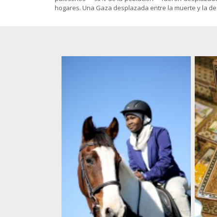
Gnosis
islámicas
animación
hogares. Una Gaza desplazada entre la muerte y la dest
Sociología
El Shiismo y
Política-
las demás
Economía
Folletos
escuelas
para
islámicas
imprimir
(pdf)