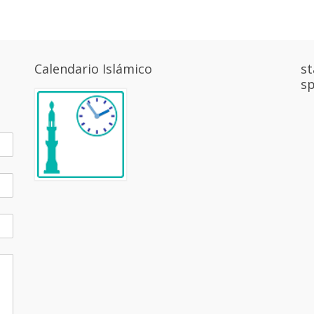
Calendario Islámico
st
sp