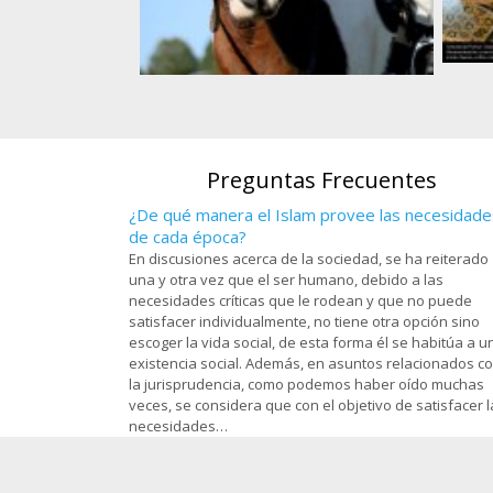
s, en el santuario
). en la ciudad
Art
Atleta de equitación musulmanade una
om - 97
O
nación africana
Preguntas Frecuentes
¿De qué manera el Islam provee las necesidade
de cada época?
En discusiones acerca de la sociedad, se ha reiterado
una y otra vez que el ser humano, debido a las
necesidades críticas que le rodean y que no puede
satisfacer individualmente, no tiene otra opción sino
escoger la vida social, de esta forma él se habitúa a u
existencia social. Además, en asuntos relacionados c
la jurisprudencia, como podemos haber oído muchas
veces, se considera que con el objetivo de satisfacer l
necesidades…