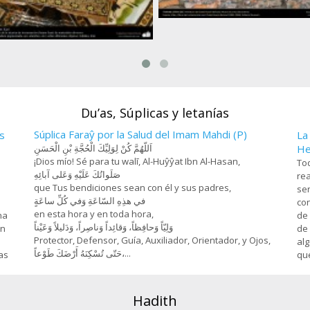
Farhad y Chirin (3), Miniatura de 
Hosein Behzad, Museo de art
esanía- Jatam Kari (Marquetería y
decorativas -73
rnamentación de objetos) - 78
Du’as, Súplicas y letanías
Súplica Faraŷ por la Salud del Imam Mahdi (P)
s
La
اَللّهُمَّ كُنْ لِوَلِيِّكَ الْحُجَّةِ بْنِ الْحَسَنِ
He
¡Dios mío! Sé para tu walī, Al-Huŷŷat Ibn Al-Hasan,
Tod
صَلَواتُكَ عَلَيْهِ وَعَلى آبائِهِ
rea
que Tus bendiciones sean con él y sus padres,
sen
في هذِهِ السّاعَةِ وَفي كُلِّ ساعَةٍ
con
en esta hora y en toda hora,
na
de 
وَلِيّاً وَحافِظاً، وَقائِداً ‏وَناصِراً، وَدَليلاً وَعَيْناً
on
de 
Protector, Defensor, Guía, Auxiliador, Orientador, y Ojos,
alg
حَتّى تُسْكِنَهُ أَرْضَكَ طَوْعاً،...
as
que
Hadith