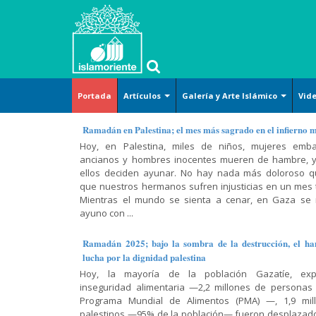
Portada
Artículos
Galería y Arte Islámico
Vid
Islam
Arte y
Islam
Corán-
Métodos
Islam y
Arte islámico
Ramadán en Palestina; el mes más sagrado en el infierno 
básico
Cultura
(definición)
Hadiz-
de la
temas
Hoy, en Palestina, miles de niños, mujeres emba
Caricatura
Dichos
lectura del
sociales
ancianos y hombres inocentes mueren de hambre, y
Derecho
Tafsir del
Cosmovisión
Corán
Lugares sagrados
ellos deciden ayunar. No hay nada más doloroso 
Corán
islámica
Arte-
Jurisprudencia
Religión-
que nuestros hermanos sufren injusticias en un mes t
(exégesis)
Cultura-
Conferencia,
y leyes
Mujer musulmana
Ética
Doctrina
Mientras el mundo se sienta a cenar, en Gaza se
Civilización
discurso y
prácticas
Diálogo
islámica
ayuno con ...
Poster
entrevista
Doctrina
Abierto
Mujer-
Moral
Islámica-
Hadiz
Familia-
Historia y
islámica
Ramadán 2025; bajo la sombra de la destrucción, el ha
Shiismo
Lamentación
Educación
política
Historia
lucha por la dignidad palestina
y
Religiones
Oración-
Hoy, la mayoría de la población Gazatíe, exp
celebración
Historia-
Varios
comparadas
El Shiismo y
Súplica
inseguridad alimentaria —2,2 millones de personas
Biografía
las demás
Recitación
Película,
Sagrado
Programa Mundial de Alimentos (PMA) —, 1,9 mil
Filosofía-
escuelas
del Corán
Ciencias
serie y
Corán
palestinos —95% de la población— fueron desplazad