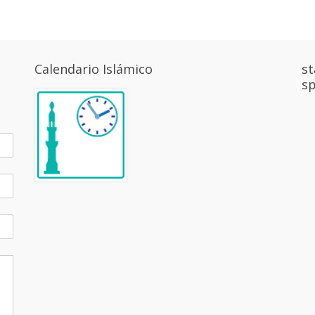
Calendario Islámico
st
sp