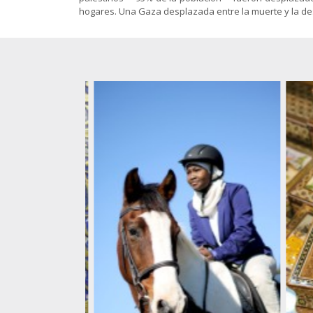
Gnosis
islámicas
animación
hogares. Una Gaza desplazada entre la muerte y la dest
Sociología
El Shiismo y
Política-
las demás
Economía
Folletos
escuelas
para
islámicas
imprimir
(pdf)