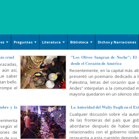
eos
Preguntas
Literatura
Biblioteca
Dichos y Narraciones
Ensayos literarios
Islam básico
Arquitecture
más cruel
"Los Olivos Sangran de Noche"; El
desde el Corazón de América
razadas,
Poesía
Derechos
Handicrafts
 aún así,
Recientemente, en la capital más alt
Cuentos
Oración y Súplica
Islamic Calligraphy
que saber
presentó un poemario dedicado a lo
an bello.
Palestina, letras del corazón que 
Filosofía y Gnosis
Persian Miniature
 rompe el
Andes” interpelan a la comunidad i
Sociología y Historia
mayoría quedaron en un silencio obs
Tazhib (Ornamentation of
valuables pages and texts)
Corán, Hadiz y Dichos
mbre y la
La Autoridad del Waliy Faqīh en el Ex
Armamentos y utensilios
Religión, Política y Ética
Cualquier discusión sobre «la auto
decorados artísticamente
de las fronteras del país que gob
erimenta
Mujer, Familia y Educación
abordarse después de haber dis
 según el
Pintura
relacionados con el gobierno islámic
lones de
Doctrina Islámica y Shiismo
Cerámicas islámicas
respuesta a esta cuestión depende
os de sus