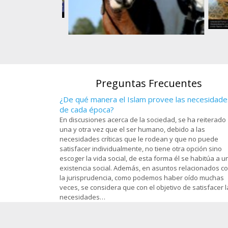
s, en el santuario
). en la ciudad
Art
Atleta de equitación musulmanade una
om - 97
O
nación africana
Preguntas Frecuentes
¿De qué manera el Islam provee las necesidade
de cada época?
En discusiones acerca de la sociedad, se ha reiterado
una y otra vez que el ser humano, debido a las
necesidades críticas que le rodean y que no puede
satisfacer individualmente, no tiene otra opción sino
escoger la vida social, de esta forma él se habitúa a u
existencia social. Además, en asuntos relacionados c
la jurisprudencia, como podemos haber oído muchas
veces, se considera que con el objetivo de satisfacer l
necesidades…