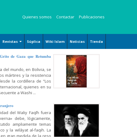
Quienes somos
Contactar
Publicaciones
Revistas
Súplica
Wiki Islam
Noticias
Tienda
Revista Kauzar
 Grito de Gaza que Retumba
Revista Angelitos
a del mundo, en Bolivia, se
Revista Zaqalain
s mártires y la resistencia
desde la cordillera de “Los
nternacional, quienes en su
ecuente a Washi ...
tranjero
ridad del Waliy Faqīh fuera
ierna» debe, lógicamente,
cutido ampliamente temas
o y la wilāyat al-faqih. La
 en gran medida de la reso