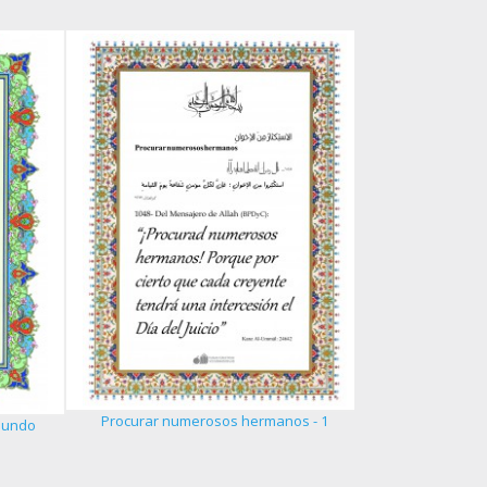
La excelenci
Procurar numerosos hermanos - 1
undo