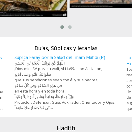
Farhad y Chirin (3), Miniatura de 
Hosein Behzad, Museo de art
esanía- Jatam Kari (Marquetería y
decorativas -73
rnamentación de objetos) - 78
Du’as, Súplicas y letanías
Súplica Faraŷ por la Salud del Imam Mahdi (P)
s
La
اَللّهُمَّ كُنْ لِوَلِيِّكَ الْحُجَّةِ بْنِ الْحَسَنِ
He
¡Dios mío! Sé para tu walī, Al-Huŷŷat Ibn Al-Hasan,
Tod
صَلَواتُكَ عَلَيْهِ وَعَلى آبائِهِ
rea
que Tus bendiciones sean con él y sus padres,
sen
في هذِهِ السّاعَةِ وَفي كُلِّ ساعَةٍ
con
en esta hora y en toda hora,
na
de 
وَلِيّاً وَحافِظاً، وَقائِداً ‏وَناصِراً، وَدَليلاً وَعَيْناً
on
de 
Protector, Defensor, Guía, Auxiliador, Orientador, y Ojos,
alg
حَتّى تُسْكِنَهُ أَرْضَكَ طَوْعاً،...
as
que
Hadith