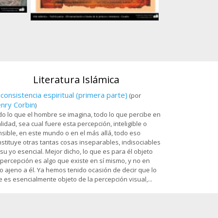
Ostad
Arte islámico – Tazhib persa - cuadro - 80
es
Sala Dar al-Izzah 
Santuario de
Literatura Islámica
 consistencia espiritual (primera parte)
(por
nry Corbin
)
o lo que el hombre se imagina, todo lo que percibe en
lidad, sea cual fuere esta percepción, inteligible o
sible, en este mundo o en el más allá, todo eso
stituye otras tantas cosas inseparables, indisociables
su yo esencial. Mejor dicho, lo que es para él objeto
percepción es algo que existe en sí mismo, y no en
o ajeno a él. Ya hemos tenido ocasión de decir que lo
 es esencialmente objeto de la percepción visual,...