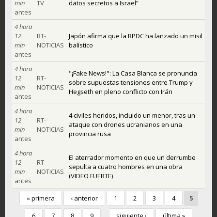
min
TV
datos secretos a Israel”
antes
4 hora
12
RT-
Japón afirma que la RPDC ha lanzado un misil
min
NOTICIAS
balístico
antes
4 hora
"¡Fake News!": La Casa Blanca se pronuncia
12
RT-
sobre supuestas tensiones entre Trump y
min
NOTICIAS
Hegseth en pleno conflicto con Irán
antes
4 hora
4 civiles heridos, incluido un menor, tras un
12
RT-
ataque con drones ucranianos en una
min
NOTICIAS
provincia rusa
antes
4 hora
El aterrador momento en que un derrumbe
12
RT-
sepulta a cuatro hombres en una obra
min
NOTICIAS
(VIDEO FUERTE)
antes
« primera
‹ anterior
1
2
3
4
5
6
7
8
9
siguiente ›
última »