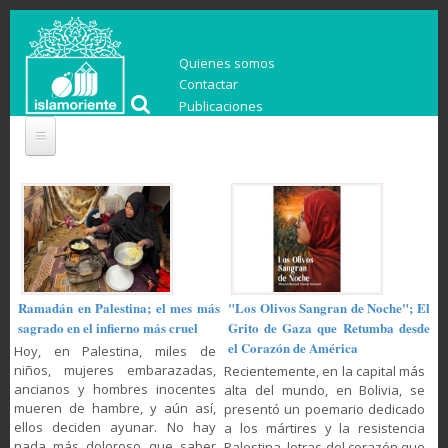
Quienes somos
Contactar
Publicaciones
Ramadán en Palestina; el mes más
"Los Olivos Sangran de Noche"; El
sagrado en el infierno más cruel
Grito de Gaza que Retumba desde
el Corazón de América
Hoy, en Palestina, miles de
niños, mujeres embarazadas,
Recientemente, en la capital más
ancianos y hombres inocentes
alta del mundo, en Bolivia, se
mueren de hambre, y aún así,
presentó un poemario dedicado
ellos deciden ayunar. No hay
a los mártires y la resistencia
nada más doloroso que saber
Palestina, letras del corazón que