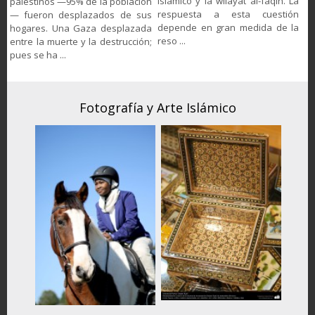
islámico y la wilāyat al-faqih. La
palestinos —95% de la población
respuesta a esta cuestión
— fueron desplazados de sus
depende en gran medida de la
hogares. Una Gaza desplazada
reso ...
entre la muerte y la destrucción;
pues se ha ...
Fotografía y Arte Islámico
F
iones,