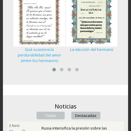
Qué ocasiona la
La elección del hermano
ano del
La her
perdurabilidad del amor
(entre los hermanos)
Noticias
Todas
(active tab)
Destacadas
3 hora
Rusia intensifica la presión sobre las
11
EL