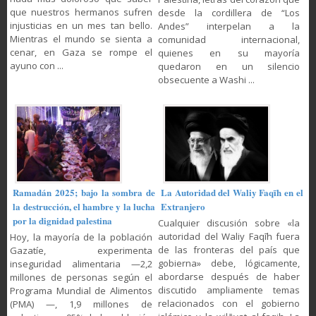
que nuestros hermanos sufren
desde la cordillera de “Los
injusticias en un mes tan bello.
Andes” interpelan a la
Mientras el mundo se sienta a
comunidad internacional,
cenar, en Gaza se rompe el
quienes en su mayoría
ayuno con ...
quedaron en un silencio
obsecuente a Washi ...
Ramadán 2025; bajo la sombra de
La Autoridad del Waliy Faqīh en el
la destrucción, el hambre y la lucha
Extranjero
por la dignidad palestina
Cualquier discusión sobre «la
autoridad del Waliy Faqīh fuera
Hoy, la mayoría de la población
de las fronteras del país que
Gazatíe, experimenta
gobierna» debe, lógicamente,
inseguridad alimentaria —2,2
abordarse después de haber
millones de personas según el
discutido ampliamente temas
Programa Mundial de Alimentos
relacionados con el gobierno
(PMA) —, 1,9 millones de