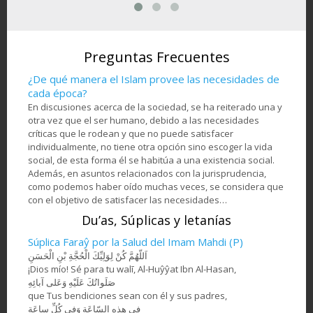
Mi
Artesanía- Jatam Kari
de
Atleta de equitación
Hos
(Marquetería y
en la
musulmanade una
de a
Ornamentación de
om -
nación africana
objetos) - 78
Preguntas Frecuentes
¿De qué manera el Islam provee las necesidades de
cada época?
En discusiones acerca de la sociedad, se ha reiterado una y
otra vez que el ser humano, debido a las necesidades
críticas que le rodean y que no puede satisfacer
individualmente, no tiene otra opción sino escoger la vida
social, de esta forma él se habitúa a una existencia social.
Además, en asuntos relacionados con la jurisprudencia,
como podemos haber oído muchas veces, se considera que
con el objetivo de satisfacer las necesidades…
Du’as, Súplicas y letanías
Súplica Faraŷ por la Salud del Imam Mahdi (P)
اَللّهُمَّ كُنْ لِوَلِيِّكَ الْحُجَّةِ بْنِ الْحَسَنِ
¡Dios mío! Sé para tu walī, Al-Huŷŷat Ibn Al-Hasan,
صَلَواتُكَ عَلَيْهِ وَعَلى آبائِهِ
que Tus bendiciones sean con él y sus padres,
في هذِهِ السّاعَةِ وَفي كُلِّ ساعَةٍ