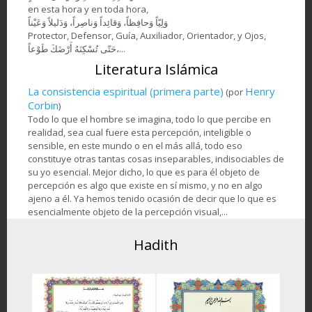
en esta hora y en toda hora,
وَلِيّاً وَحافِظاً، وَقائِداً ‏وَناصِراً، وَدَليلاً وَعَيْناً
Protector, Defensor, Guía, Auxiliador, Orientador, y Ojos,
حَتّى تُسْكِنَهُ أَرْضَكَ طَوْعاً،...
Literatura Islámica
La consistencia espiritual (primera parte)
Henry
(por
Corbin
)
Todo lo que el hombre se imagina, todo lo que percibe en
realidad, sea cual fuere esta percepción, inteligible o
sensible, en este mundo o en el más allá, todo eso
constituye otras tantas cosas inseparables, indisociables de
su yo esencial. Mejor dicho, lo que es para él objeto de
percepción es algo que existe en sí mismo, y no en algo
ajeno a él. Ya hemos tenido ocasión de decir que lo que es
esencialmente objeto de la percepción visual,...
Hadith