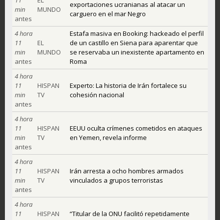
exportaciones ucranianas al atacar un
min
MUNDO
carguero en el mar Negro
antes
4 hora
Estafa masiva en Booking: hackeado el perfil
11
EL
de un castillo en Siena para aparentar que
min
MUNDO
se reservaba un inexistente apartamento en
antes
Roma
4 hora
11
HISPAN
Experto: La historia de Irán fortalece su
min
TV
cohesión nacional
antes
4 hora
11
HISPAN
EEUU oculta crímenes cometidos en ataques
min
TV
en Yemen, revela informe
antes
4 hora
11
HISPAN
Irán arresta a ocho hombres armados
min
TV
vinculados a grupos terroristas
antes
4 hora
11
HISPAN
“Titular de la ONU facilitó repetidamente